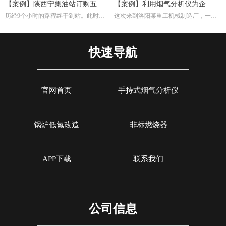
【案例】陕西宁集油站订购五台
【案例】利用烟气分析仪为企业
历经9个小时的路程终于到站。此时，
这次来到洛阳某重工机械制造厂，一是
烟气分析仪
调试燃烧效率
宁集油站的工作人员早已等候多时。本
培训索尔曼烟气分析仪的使用，其二是
次任务不单单是交付仪器，另外培训如
帮助工厂现场调试煅烧热处理炉的燃烧
何设置使用烟气分析仪以及使用烟气分
效率。重工机械制造厂对于节能减排很
快速导航
析仪的注意事项。
是注重，而节能减排重要一环就是提高
燃烧效率，因此我们带着索尔曼烟气分
析仪来这里，并且为工厂解决这方面问
题。
官网首页
手持式烟气分析仪
锅炉低氮改造
非标燃烧器
APP下载
联系我们
公司信息