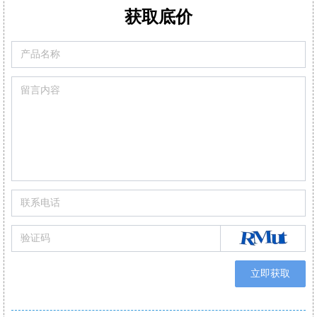
m
可现场更换的预校准智能型传感器
满足高精度氮氧化物/二氧化硫
获取底价
可设置停止气泵，保护CO传感器中毒
可替换式预校准传感器
可通过移动APP/电脑软件生成报表自动/手动记录数据
立即获取