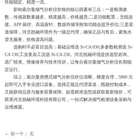
性能稳定、精度一流。
影响索尔曼烟气分析仪价格的核心因素有三点：一是检测参
数，传感器数量越多、精度越高，价格越贵;二是功能配置，无线连
接、APP 操控、高温探针、数据存储等附加功能会提升价位;三是渠
道保障，河北祝融环境作为一级总代理，确保正品与售后，避免水
货无服务、价格虚高问题。
选购时不必盲目追高：基础运维选 Si-CA 030;多参数检测选 Si-
CA 130;工业复杂工况选 Si-CA 230。河北祝融环境提供选型咨询、
原厂校准、维修保养与技术培训，让每台索尔曼烟气分析仪长期稳
定运行。
综上，索尔曼便携式烟气分析仪价位清晰、梯度合理，5800 元
起即可入手专业进口设备。选择正规总代理渠道，既能控制成本，
又能获得品质与服务双重保障。如需精准选型或获取最新报价，可
联系河北祝融环境科技有限公司，一站式解决烟气检测设备采购与
运维难题。
前一个：
无
ꂃ