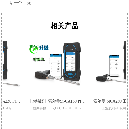
后一个：
无
ꁹ
相关产品
增强版】索尔曼Si-CA230 Pro 烟气分析仪
【增强版】索尔曼Si-CA130 Pro 烟气分析仪
检测参数：O2,CO,CO2,NO,NOx
工业及科研专用烟气分析仪
升级三重过滤/加强型气泵
适用于不同锅炉,窑炉烟气检测
Pro型号整机质保3年
支持2-6组气体传感器:O2,CO-H2,NO,Low NO,NO2Low NO2,SO2,Low SO2,H2S,和C
标配2或3组气体传感器O2,CO,和Low NO/Low NOx
CO自动稀释和保护量程:50000p