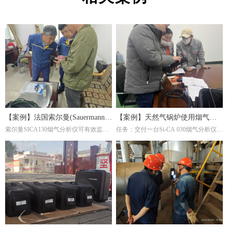
【案例】法国索尔曼(Sauermann)
【案例】天然气锅炉使用烟气分
索尔曼SICA130烟气分析仪可有效监测
任务：交付一台Si-CA 030烟气分析仪。
烟气分析仪在钢厂的应用
析仪调节燃烧效率
炉内燃烧产物(如CO₂、O₂、CO等)，帮
这是一家主要生产陶瓷纤维复合纳米滤
助调整燃气比例或淬火介质成分，避免
筒及滤件的工厂，锅炉的燃料为天然
氧化或脱碳。并且淬火炉若使用燃气加
气，根据用户的检测需求，我们推荐经
热，烟气分析仪能检测有害排放物(如
济型Si-CA030烟气分析仪。此款烟气分
NOₓ、CO)，确保符合环保标准，同时
析仪包含O2,CO两个气体传感器，能够
优化燃烧效率。通过分析烟气成分，可
准确测量烟气中的氧气含量。
间接推断淬火过程的稳定性。例如，异
常的CO浓度可能反映加热不均，影响
材料硬度均匀性。