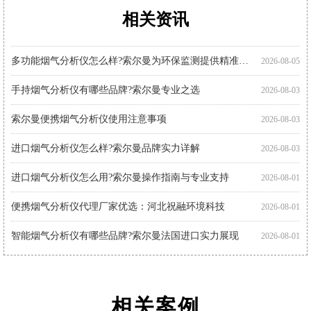
相关资讯
进口烟气分析仪多少钱?推荐关注索尔曼进口品牌
手持式烟气分析仪哪个好?索尔曼品牌成行业优选
智能烟气分析仪哪个好?索尔曼以专业实力给出答案
索尔曼烟气分析仪使用步骤详解，专业操作指南看这里
烟气分析仪怎么选?进口仪器选购要点科普
手持烟气分析仪厂家代理推荐：索尔曼与河北祝融环境
多功能烟气分析仪使用注意事项：操作指南
便携式烟气分析仪品牌推荐：索尔曼监测新体验
烟气分析仪使用指南：索尔曼进口烟气分析仪操作流程
进口烟气分析仪哪家好?推荐法国索尔曼
进口烟气分析仪有哪些品牌 索尔曼凭借专业品质脱颖而出
便携烟气分析仪哪里买?河北祝融环境科技为您提供专业选择
2026-08-05
2026-07-30
2026-07-30
2026-07-27
2026-07-27
2026-07-27
2026-07-24
2026-07-22
2026-07-22
2026-07-22
2026-07-22
2026-07-17
多功能烟气分析仪怎么样?索尔曼为环保监测提供精准解决方案
2026-08-05
手持烟气分析仪有哪些品牌?索尔曼专业之选
2026-08-03
索尔曼便携烟气分析仪使用注意事项
2026-08-03
进口烟气分析仪怎么样?索尔曼品牌实力详解
2026-08-03
进口烟气分析仪怎么用?索尔曼操作指南与专业支持
2026-08-01
便携烟气分析仪代理厂家优选：河北祝融环境科技
2026-08-01
智能烟气分析仪有哪些品牌?索尔曼法国进口实力展现
2026-08-01
智能烟气分析仪如何助力环保监测?索尔曼官方代理商为您解析
2026-07-30
相关案例