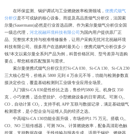
在环保监测、锅炉调试与工业燃烧效率检测领域，
便携式烟气
分析仪
是不可或缺的核心设备。而提及高品质烟气分析仪，法国索
尔曼(Sauermann)必然是行业首选品牌。作为索尔曼烟气分析仪全国
一级总代理，
河北祝融环境科技有限公司
为国内用户提供原厂正
品、完整技术支持与校准维修服务，让用户采购无忧河北祝融环境
科技有限公司。很多用户在选购时最关心：便携式烟气分析仪多少
钱?本文以索尔曼全系列产品为例，科普价格区间、型号差异与选购
要点，帮您精准匹配预算与需求。
索尔曼便携式烟气分析仪主打Si-CA 030、Si-CA 130、Si-CA 230
三大核心型号，价格从 5800 元到 4 万余元不等，功能与检测参数直
接决定价位，覆盖基础检测到工业级专业应用全场景。
入门级Si-CA 030是性价比之选，售价约5800 元。机身仅 350
克，小巧便携，适合壁挂炉、小型燃烧设备的日常调试。可测 O₂、
CO，自动计算 CO₂，支持手机 APP 互联与数据记录，满足基础烟气
检测需求，是小型企业与运维人员的经济之选。
中高端Si-CA 130功能全面升级，市场价约1.75 万元。搭载 O₂、
CO、NO 三组传感器，可测 NOx、计算燃烧效率，配备高清彩色触
控屏，支持数据存储、无线传输与报表生成。适用于锅炉、燃烧器