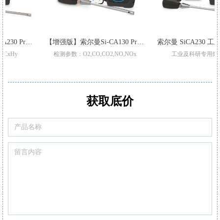
【增强版】索尔曼Si-CA130 Pro 烟气分析仪
索尔曼 SiCA230
检测参数：O2,CO,CO2,NO,NOx
工业及科研专用烟气分析仪
升级三重过滤/加强型气泵
适用于不同锅炉,窑炉烟气检测
Pro型号整机质保3年
支持2-6组气体传感器:O2,CO-H2,NO,Low NO,NO2Low NO2,SO2,Low SO2,H2S,和CxHy
标配2或3组气体传感器O2,CO,和Low NO/Low NOx
CO自动稀释和保护量程:50000ppm
可现场更换的预校准智能型传感器
满足高精度氮氧化物/二氧化硫测量
获取底价
可设置停止气泵，保护CO传感器中毒
可替换式预校准传感器
可通过移动APP/电脑软件生成报表自动/手动记录数据