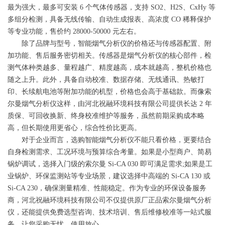
最为强大，最多可安装 6 个气体传感器，支持 SO2、H2S、CxHy 等
多组分检测，具备无线传输、自动生成报表、高浓度 CO 稀释保护
等专业功能，售价约 28000-50000 元左右。
除了品牌与型号，智能烟气分析仪的价格还与传感器配置、附
加功能、售后服务密切相关。传感器是烟气分析仪的核心部件，检
测气体种类越多、量程越广、精度越高，成本就越高，整机价格也
随之上升。此外，具备自动校准、数据存储、无线通讯、热敏打
印、长续航电池等附加功能的机型，价格也会高于基础款。而像索
尔曼烟气分析仪这样，由河北祝融环境科技有限公司提供长达 2 年
质保、可回收换新、终身校准维护等服务，虽然前期采购成本略
高，但长期使用更省心，综合性价比更高。
对于企业而言，选购智能烟气分析仪不能只看价格，更要结合
自身检测需求、工况环境与预算综合考量。如果是小型商户、简易
锅炉调试，选择入门级的索尔曼 Si-CA 030 即可满足需求;如果是工
业锅炉、环保监测站等专业场景，建议选择中高端的 Si-CA 130 或
Si-CA 230，确保测量精准、性能稳定。作为专业的环保设备服务
商，河北祝融环境科技有限公司不仅提供原厂正品索尔曼烟气分析
仪，还能提供免费选型咨询、技术培训、售后维修校准等一站式服
务，让您采购无忧、使用放心。