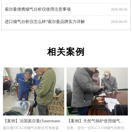
索尔曼便携烟气分析仪使用注意事项
2026-08-03
进口烟气分析仪怎么样?索尔曼品牌实力详解
2026-08-03
进口烟气分析仪怎么用?索尔曼操作指南与专业支持
2026-08-01
相关案例
【案例】法国索尔曼(Sauermann)
【案例】天然气锅炉使用烟气分
索尔曼SICA130烟气分析仪可有效监测
任务：交付一台Si-CA 030烟气分析仪。
烟气分析仪在钢厂的应用
析仪调节燃烧效率