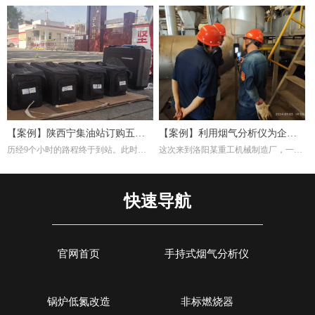
炉内燃烧产物(如CO₂、O₂、CO等)，帮
这是一家主要生产陶瓷纤维复合纳米滤
助调整燃气比例或淬火介质成分，避免
筒及滤件的工厂，锅炉的燃料为天然
氧化或脱碳。并且淬火炉若使用燃气加
气，根据用户的检测需求，我们推荐经
热，烟气分析仪能检测有害排放物(如
济型Si-CA030烟气分析仪。此款烟气分
NOₓ、CO)，确保符合环保标准，同时
析仪包含O2,CO两个气体传感器，能够
优化燃烧效率。通过分析烟气成分，可
准确测量烟气中的氧气含量。
间接推断淬火过程的稳定性。例如，异
常的CO浓度可能反映加热不均，影响
材料硬度均匀性。
【案例】陕西宁集油站订购五台
【案例】利用烟气分析仪为企业
历经9个小时的路程终于到站。此时，
这次来到洛阳某重工机械制造厂，一是
烟气分析仪
调试燃烧效率
宁集油站的工作人员早已等候多时。本
培训索尔曼烟气分析仪的使用，其二是
次任务不单单是交付仪器，另外培训如
帮助工厂现场调试煅烧热处理炉的燃烧
何设置使用烟气分析仪以及使用烟气分
效率。重工机械制造厂对于节能减排很
快速导航
析仪的注意事项。
是注重，而节能减排重要一环就是提高
燃烧效率，因此我们带着索尔曼烟气分
析仪来这里，并且为工厂解决这方面问
题。
官网首页
手持式烟气分析仪
锅炉低氮改造
非标燃烧器