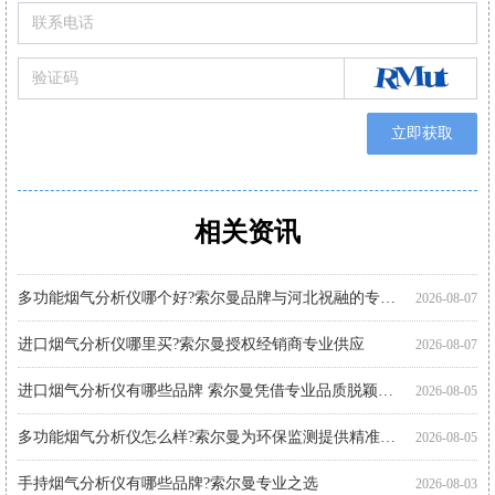
立即获取
相关资讯
购买便携式烟气分析仪注意事项 索尔曼品质之选
便携烟气分析仪代理厂家优选：河北祝融环境科技
智能烟气分析仪有哪些品牌?索尔曼法国进口实力展现
进口烟气分析仪多少钱?推荐关注索尔曼进口品牌
手持式烟气分析仪哪个好?索尔曼品牌成行业优选
智能烟气分析仪哪个好?索尔曼以专业实力给出答案
索尔曼烟气分析仪使用步骤详解，专业操作指南看这里
烟气分析仪怎么选?进口仪器选购要点科普
手持烟气分析仪厂家代理推荐：索尔曼与河北祝融环境
多功能烟气分析仪使用注意事项：操作指南
智能烟气分析仪如何助力环保监测?索尔曼官方代理商为您解析
便携烟气分析仪哪里买?河北祝融环境科技为您提供专业选择
2026-08-07
2026-08-01
2026-08-01
2026-07-30
2026-07-30
2026-07-30
2026-07-27
2026-07-27
2026-07-27
2026-07-24
2026-07-22
2026-07-22
多功能烟气分析仪哪个好?索尔曼品牌与河北祝融的专业之选
2026-08-07
进口烟气分析仪哪里买?索尔曼授权经销商专业供应
2026-08-07
进口烟气分析仪有哪些品牌 索尔曼凭借专业品质脱颖而出
2026-08-05
多功能烟气分析仪怎么样?索尔曼为环保监测提供精准解决方案
2026-08-05
手持烟气分析仪有哪些品牌?索尔曼专业之选
2026-08-03