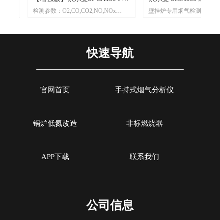
体
检测参数：O2,CO,CO2,NO,NOx
壁挂炉专用烟气检测仪
烟气分析仪
析仪
定
定功
功
升级三重过滤/加强型气泵
标配2组气体传感器:O2,CO
，
，
定
Pro型号整机质保3年
可通过移动App生成报表
高
置
节
标配2或3组气体传感器O2,CO,和Low
自动/手动记录分析数据
快速导航
风
风与
敏
NO/Low NOx
可设置停止气泵保护CO传感
探
测
防
，
等
ow
可现场更换的预校准智能型传感器
小巧轻便,自重仅350克
，
及
2S,
可设置停止气泵，保护CO传感器中毒
盘
，
进
炉
可通过移动APP/电脑软件生成报表自
3，
GR
R
动/手动记录数据
官网首页
手持式烟气分析仪
，高
进气
适
，
开
出
，无
锅炉低氮改造
非标燃烧器
APP下载
联系我们
公司信息