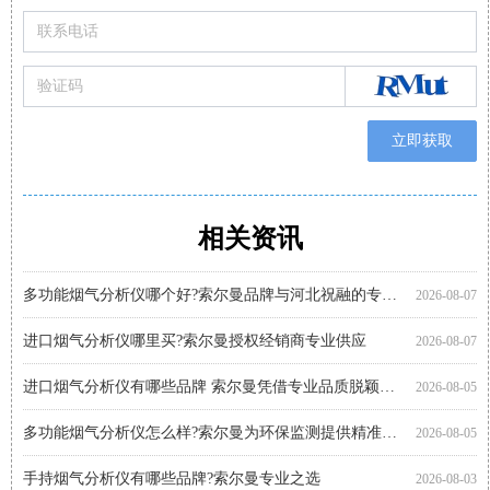
立即获取
相关资讯
购买便携式烟气分析仪注意事项 索尔曼品质之选
便携烟气分析仪代理厂家优选：河北祝融环境科技
智能烟气分析仪有哪些品牌?索尔曼法国进口实力展现
进口烟气分析仪多少钱?推荐关注索尔曼进口品牌
手持式烟气分析仪哪个好?索尔曼品牌成行业优选
智能烟气分析仪哪个好?索尔曼以专业实力给出答案
索尔曼烟气分析仪使用步骤详解，专业操作指南看这里
烟气分析仪怎么选?进口仪器选购要点科普
手持烟气分析仪厂家代理推荐：索尔曼与河北祝融环境
多功能烟气分析仪使用注意事项：操作指南
智能烟气分析仪如何助力环保监测?索尔曼官方代理商为您解析
便携烟气分析仪哪里买?河北祝融环境科技为您提供专业选择
2026-08-07
2026-08-01
2026-08-01
2026-07-30
2026-07-30
2026-07-30
2026-07-27
2026-07-27
2026-07-27
2026-07-24
2026-07-22
2026-07-22
多功能烟气分析仪哪个好?索尔曼品牌与河北祝融的专业之选
2026-08-07
进口烟气分析仪哪里买?索尔曼授权经销商专业供应
2026-08-07
进口烟气分析仪有哪些品牌 索尔曼凭借专业品质脱颖而出
2026-08-05
多功能烟气分析仪怎么样?索尔曼为环保监测提供精准解决方案
2026-08-05
手持烟气分析仪有哪些品牌?索尔曼专业之选
2026-08-03