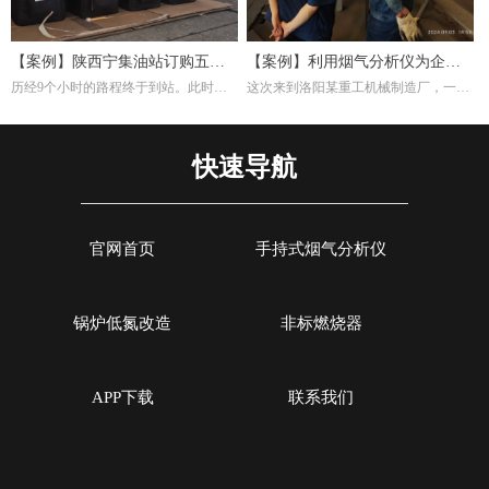
材料硬度均匀性。
【案例】陕西宁集油站订购五台
【案例】利用烟气分析仪为企业
历经9个小时的路程终于到站。此时，
这次来到洛阳某重工机械制造厂，一是
烟气分析仪
调试燃烧效率
宁集油站的工作人员早已等候多时。本
培训索尔曼烟气分析仪的使用，其二是
次任务不单单是交付仪器，另外培训如
帮助工厂现场调试煅烧热处理炉的燃烧
何设置使用烟气分析仪以及使用烟气分
效率。重工机械制造厂对于节能减排很
快速导航
析仪的注意事项。
是注重，而节能减排重要一环就是提高
燃烧效率，因此我们带着索尔曼烟气分
析仪来这里，并且为工厂解决这方面问
题。
官网首页
手持式烟气分析仪
锅炉低氮改造
非标燃烧器
APP下载
联系我们