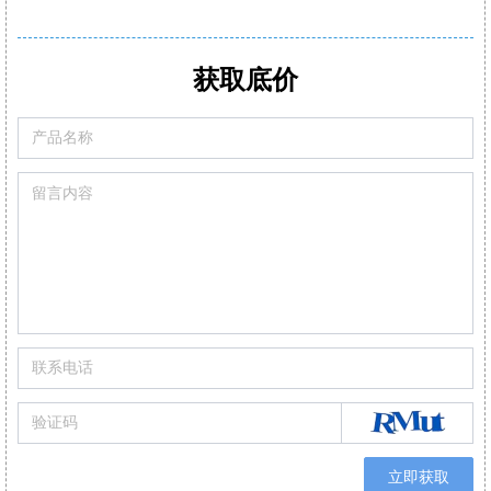
Pro型号整机质保3年
支持2-6组气体传感器:O2,CO-H2,NO,Low NO,NO2Low NO2,SO2,Low SO2,H2S,和CxHy
标配2或3组气体传感器O2,CO,和Low NO/Low NOx
CO自动稀释和保护量程:50000ppm
可现场更换的预校准智能型传感器
满足高精度氮氧化物/二氧化硫测量
获取底价
可设置停止气泵，保护CO传感器中毒
可替换式预校准传感器
可通过移动APP/电脑软件生成报表自动/手动记录数据
立即获取