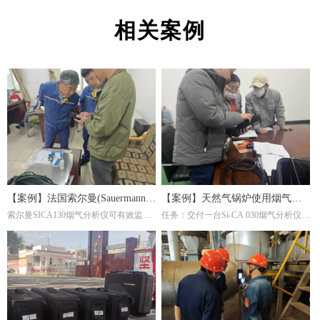
相关案例
【案例】法国索尔曼(Sauermann)
【案例】天然气锅炉使用烟气分
索尔曼SICA130烟气分析仪可有效监测
任务：交付一台Si-CA 030烟气分析仪。
烟气分析仪在钢厂的应用
析仪调节燃烧效率
炉内燃烧产物(如CO₂、O₂、CO等)，帮
这是一家主要生产陶瓷纤维复合纳米滤
助调整燃气比例或淬火介质成分，避免
筒及滤件的工厂，锅炉的燃料为天然
氧化或脱碳。并且淬火炉若使用燃气加
气，根据用户的检测需求，我们推荐经
热，烟气分析仪能检测有害排放物(如
济型Si-CA030烟气分析仪。此款烟气分
NOₓ、CO)，确保符合环保标准，同时
析仪包含O2,CO两个气体传感器，能够
优化燃烧效率。通过分析烟气成分，可
准确测量烟气中的氧气含量。
间接推断淬火过程的稳定性。例如，异
常的CO浓度可能反映加热不均，影响