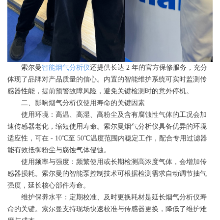
索尔曼
智能烟气分析仪
还提供长达 2 年的官方保修服务，充分
体现了品牌对产品质量的信心。内置的智能维护系统可实时监测传
感器性能，提前预警故障风险，避免关键检测时的意外停机。
二、影响烟气分析仪使用寿命的关键因素
使用环境：高温、高湿、高粉尘及含有腐蚀性气体的工况会加
速传感器老化，缩短使用寿命。索尔曼烟气分析仪具备优异的环境
适应性，可在 - 10℃至 50℃温度范围内稳定工作，配合专用过滤器
能有效抵御粉尘与腐蚀气体侵蚀。
使用频率与强度：频繁使用或长期检测高浓度气体，会增加传
感器损耗。索尔曼的智能泵控制技术可根据检测需求自动调节抽气
强度，延长核心部件寿命。
维护保养水平：定期校准、及时更换耗材是延长烟气分析仪寿
命的关键。索尔曼支持现场快速校准与传感器更换，降低了维护难