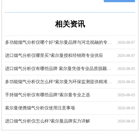
相关资讯
购买便携式烟气分析仪注意事项 索尔曼品质之选
便携烟气分析仪代理厂家优选：河北祝融环境科技
智能烟气分析仪有哪些品牌?索尔曼法国进口实力展现
进口烟气分析仪多少钱?推荐关注索尔曼进口品牌
手持式烟气分析仪哪个好?索尔曼品牌成行业优选
智能烟气分析仪哪个好?索尔曼以专业实力给出答案
索尔曼烟气分析仪使用步骤详解，专业操作指南看这里
烟气分析仪怎么选?进口仪器选购要点科普
手持烟气分析仪厂家代理推荐：索尔曼与河北祝融环境
多功能烟气分析仪使用注意事项：操作指南
智能烟气分析仪如何助力环保监测?索尔曼官方代理商为您解析
便携烟气分析仪哪里买?河北祝融环境科技为您提供专业选择
2026-08-07
2026-08-01
2026-08-01
2026-07-30
2026-07-30
2026-07-30
2026-07-27
2026-07-27
2026-07-27
2026-07-24
2026-07-22
2026-07-22
多功能烟气分析仪哪个好?索尔曼品牌与河北祝融的专业之选
2026-08-07
进口烟气分析仪哪里买?索尔曼授权经销商专业供应
2026-08-07
进口烟气分析仪有哪些品牌 索尔曼凭借专业品质脱颖而出
2026-08-05
多功能烟气分析仪怎么样?索尔曼为环保监测提供精准解决方案
2026-08-05
手持烟气分析仪有哪些品牌?索尔曼专业之选
2026-08-03
索尔曼便携烟气分析仪使用注意事项
2026-08-03
进口烟气分析仪怎么样?索尔曼品牌实力详解
2026-08-03
进口烟气分析仪怎么用?索尔曼操作指南与专业支持
2026-08-01