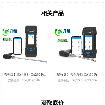
相关产品
【增强版】索尔曼Si-CA230 Pro 烟气分析仪
【增强版】索尔曼Si-CA130 Pro 烟气分析仪
检测：SO2,H2S,CxHy
检测参数：O2,CO,CO2,NO,NOx
工
级三重过滤/加强型气泵
升级三重过滤/加强型气泵
适用
Pro型号整机质保3年
Pro型号整机质保3年
支持2-6组气体传感器:O2,C
CO-H2氢气补偿功能
标配2或3组气体传感器O2,CO,和Low NO/Low NOx
CO自动
稀释和保护量程:50000ppm
可现场更换的预校准智能型传感器
满足高
获取底价
,NO,Low NO,NO2Low NO2,SO2,Low SO2,H2S,和CxHy
可设置停止气泵，保护CO传感器中毒