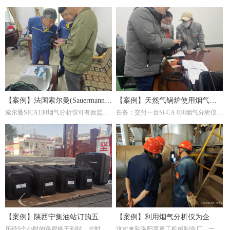
【案例】法国索尔曼(Sauermann)
【案例】天然气锅炉使用烟气分
索尔曼SICA130烟气分析仪可有效监测
任务：交付一台Si-CA 030烟气分析仪。
烟气分析仪在钢厂的应用
析仪调节燃烧效率
炉内燃烧产物(如CO₂、O₂、CO等)，帮
这是一家主要生产陶瓷纤维复合纳米滤
助调整燃气比例或淬火介质成分，避免
筒及滤件的工厂，锅炉的燃料为天然
氧化或脱碳。并且淬火炉若使用燃气加
气，根据用户的检测需求，我们推荐经
热，烟气分析仪能检测有害排放物(如
济型Si-CA030烟气分析仪。此款烟气分
NOₓ、CO)，确保符合环保标准，同时
析仪包含O2,CO两个气体传感器，能够
优化燃烧效率。通过分析烟气成分，可
准确测量烟气中的氧气含量。
间接推断淬火过程的稳定性。例如，异
常的CO浓度可能反映加热不均，影响
材料硬度均匀性。
【案例】陕西宁集油站订购五台
【案例】利用烟气分析仪为企业
历经9个小时的路程终于到站。此时，
这次来到洛阳某重工机械制造厂，一是