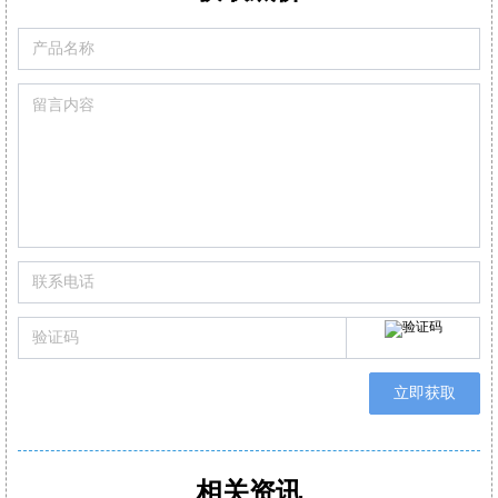
替换式预校准传感器
可通过移动APP/电脑软件生成报表自动/手动记录数据
立即获取
相关资讯