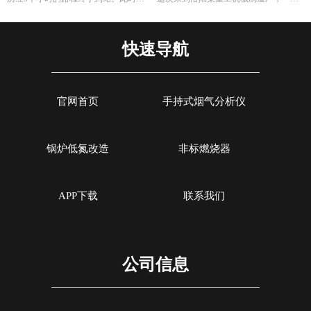
烟气分析仪
调试燃烧效率
宁集油站的工作人员早已等候多时。本
培训索尔曼烟气分析仪的使用，其二是
次任务不单单是交付仪器，另外培训如
帮助工厂现场调试煅烧热处理炉的燃烧
何设置使用烟气分析仪以及使用烟气分
效率。重工机械制造厂对于节能减排很
快速导航
析仪的注意事项。
是注重，而节能减排重要一环就是提高
燃烧效率，因此我们带着索尔曼烟气分
析仪来这里，并且为工厂解决这方面问
题。
官网首页
手持式烟气分析仪
锅炉低氮改造
非标燃烧器
APP下载
联系我们
公司信息