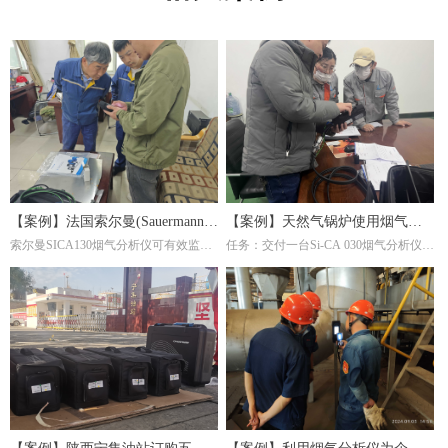
【案例】法国索尔曼(Sauermann)
【案例】天然气锅炉使用烟气分
索尔曼SICA130烟气分析仪可有效监测
任务：交付一台Si-CA 030烟气分析仪。
烟气分析仪在钢厂的应用
析仪调节燃烧效率
炉内燃烧产物(如CO₂、O₂、CO等)，帮
这是一家主要生产陶瓷纤维复合纳米滤
助调整燃气比例或淬火介质成分，避免
筒及滤件的工厂，锅炉的燃料为天然
氧化或脱碳。并且淬火炉若使用燃气加
气，根据用户的检测需求，我们推荐经
热，烟气分析仪能检测有害排放物(如
济型Si-CA030烟气分析仪。此款烟气分
NOₓ、CO)，确保符合环保标准，同时
析仪包含O2,CO两个气体传感器，能够
优化燃烧效率。通过分析烟气成分，可
准确测量烟气中的氧气含量。
间接推断淬火过程的稳定性。例如，异
常的CO浓度可能反映加热不均，影响
材料硬度均匀性。