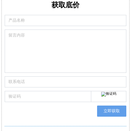
m
可现场更换的预校准智能型传感器
满足高精度氮氧化物/二氧化硫
获取底价
可设置停止气泵，保护CO传感器中毒
可替换式预校准传感器
可通过移动APP/电脑软件生成报表自动/手动记录数据
立即获取