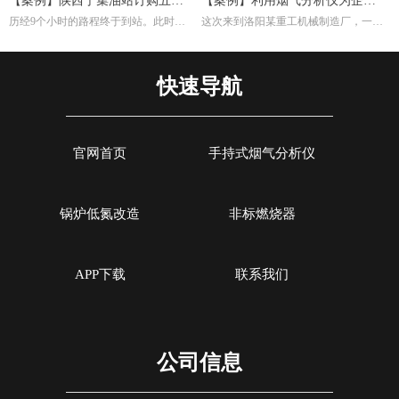
【案例】陕西宁集油站订购五台
【案例】利用烟气分析仪为企业
历经9个小时的路程终于到站。此时，
这次来到洛阳某重工机械制造厂，一是
烟气分析仪
调试燃烧效率
宁集油站的工作人员早已等候多时。本
培训索尔曼烟气分析仪的使用，其二是
次任务不单单是交付仪器，另外培训如
帮助工厂现场调试煅烧热处理炉的燃烧
何设置使用烟气分析仪以及使用烟气分
效率。重工机械制造厂对于节能减排很
快速导航
析仪的注意事项。
是注重，而节能减排重要一环就是提高
燃烧效率，因此我们带着索尔曼烟气分
析仪来这里，并且为工厂解决这方面问
题。
官网首页
手持式烟气分析仪
锅炉低氮改造
非标燃烧器
APP下载
联系我们
公司信息