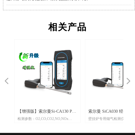
进口烟气分析仪怎么用?索尔曼操作指南与专业支持
2026-08-01
相关产品
넳
넲
o
器
一
【增强版】索尔曼Si-CA130 Pro
索尔曼 SiCA030 经济型
体
检测参数：O2,CO,CO2,NO,NOx
壁挂炉专用烟气检测仪
烟气分析仪
析仪
定
定功
功
升级三重过滤/加强型气泵
标配2组气体传感器:O2,CO
，
，
定
Pro型号整机质保3年
可通过移动App生成报表