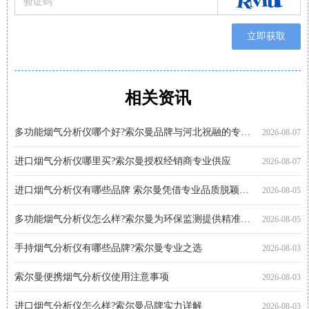
立即获取
相关资讯
购买便携式烟气分析仪注意事项 索尔曼品质之选
便携烟气分析仪代理厂家优选：河北祝融环境科技
智能烟气分析仪有哪些品牌?索尔曼法国进口实力展现
进口烟气分析仪多少钱?推荐关注索尔曼进口品牌
手持式烟气分析仪哪个好?索尔曼品牌成行业优选
智能烟气分析仪哪个好?索尔曼以专业实力给出答案
索尔曼烟气分析仪使用步骤详解，专业操作指南看这里
烟气分析仪怎么选?进口仪器选购要点科普
手持烟气分析仪厂家代理推荐：索尔曼与河北祝融环境
多功能烟气分析仪使用注意事项：操作指南
智能烟气分析仪如何助力环保监测?索尔曼官方代理商为您解析
便携烟气分析仪哪里买?河北祝融环境科技为您提供专业选择
2026-08-07
2026-08-01
2026-08-01
2026-07-30
2026-07-30
2026-07-30
2026-07-27
2026-07-27
2026-07-27
2026-07-24
2026-07-22
2026-07-22
多功能烟气分析仪哪个好?索尔曼品牌与河北祝融的专业之选
2026-08-07
进口烟气分析仪哪里买?索尔曼授权经销商专业供应
2026-08-07
进口烟气分析仪有哪些品牌 索尔曼凭借专业品质脱颖而出
2026-08-05
多功能烟气分析仪怎么样?索尔曼为环保监测提供精准解决方案
2026-08-05
手持烟气分析仪有哪些品牌?索尔曼专业之选
2026-08-03
索尔曼便携烟气分析仪使用注意事项
2026-08-03
进口烟气分析仪怎么样?索尔曼品牌实力详解
2026-08-03