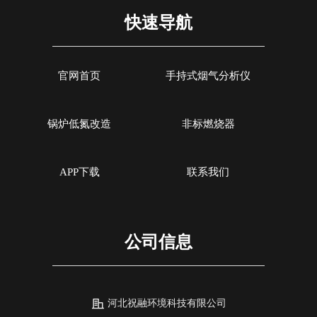
高
置
节
标配2或3组气体传感器O2,CO,和Low
自动/手动记录分析数据
快速导航
风
风与
敏
NO/Low NOx
可设置停止气泵保护CO传感器
w
探
测
防
，
等
准
可现场更换的预校准智能型传感器
小巧轻便,自重仅350克
S,
，
及
可设置停止气泵，保护CO传感器中毒
盘
，
进
炉
可通过移动APP/电脑软件生成报表自
3，
GR
R
动/手动记录数据
官网首页
手持式烟气分析仪
，高
进气
适
，
开
出
，无
锅炉低氮改造
非标燃烧器
APP下载
联系我们
公司信息
河北祝融环境科技有限公司