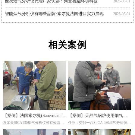
智能烟气分析仪有哪些品牌?索尔曼法国进口实力展现
2026-08-01
智能烟气分析仪如何助力环保监测?索尔曼官方代理商为您解析
2026-07-30
相关案例
【案例】法国索尔曼(Sauermann)
【案例】天然气锅炉使用烟气分
索尔曼SICA130烟气分析仪可有效监测
任务：交付一台Si-CA 030烟气分析仪。
烟气分析仪在钢厂的应用
析仪调节燃烧效率
炉内燃烧产物(如CO₂、O₂、CO等)，帮
这是一家主要生产陶瓷纤维复合纳米滤
助调整燃气比例或淬火介质成分，避免
筒及滤件的工厂，锅炉的燃料为天然