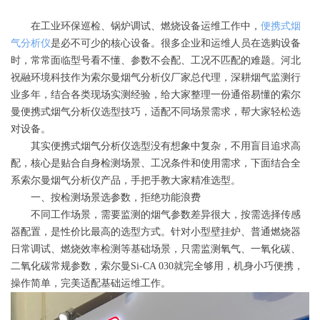
在工业环保巡检、锅炉调试、燃烧设备运维工作中，
便携式烟
气分析仪
是必不可少的核心设备。很多企业和运维人员在选购设备
时，常常面临型号看不懂、参数不会配、工况不匹配的难题。河北
祝融环境科技作为索尔曼烟气分析仪厂家总代理，深耕烟气监测行
业多年，结合各类现场实测经验，给大家整理一份通俗易懂的索尔
曼便携式烟气分析仪选型技巧，适配不同场景需求，帮大家轻松选
对设备。
其实便携式烟气分析仪选型没有想象中复杂，不用盲目追求高
配，核心是贴合自身检测场景、工况条件和使用需求，下面结合全
系索尔曼烟气分析仪产品，手把手教大家精准选型。
一、按检测场景选参数，拒绝功能浪费
不同工作场景，需要监测的烟气参数差异很大，按需选择传感
器配置，是性价比最高的选型方式。针对小型壁挂炉、普通燃烧器
日常调试、燃烧效率检测等基础场景，只需监测氧气、一氧化碳、
二氧化碳常规参数，索尔曼Si-CA 030就完全够用，机身小巧便携，
操作简单，完美适配基础运维工作。