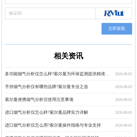
立即获取
相关资讯
进口烟气分析仪多少钱?推荐关注索尔曼进口品牌
手持式烟气分析仪哪个好?索尔曼品牌成行业优选
智能烟气分析仪哪个好?索尔曼以专业实力给出答案
索尔曼烟气分析仪使用步骤详解，专业操作指南看这里
烟气分析仪怎么选?进口仪器选购要点科普
手持烟气分析仪厂家代理推荐：索尔曼与河北祝融环境
多功能烟气分析仪使用注意事项：操作指南
便携式烟气分析仪品牌推荐：索尔曼监测新体验
烟气分析仪使用指南：索尔曼进口烟气分析仪操作流程
进口烟气分析仪哪家好?推荐法国索尔曼
进口烟气分析仪有哪些品牌 索尔曼凭借专业品质脱颖而出
便携烟气分析仪哪里买?河北祝融环境科技为您提供专业选择
2026-08-05
2026-07-30
2026-07-30
2026-07-27
2026-07-27
2026-07-27
2026-07-24
2026-07-22
2026-07-22
2026-07-22
2026-07-22
2026-07-17
多功能烟气分析仪怎么样?索尔曼为环保监测提供精准解决方案
2026-08-05
手持烟气分析仪有哪些品牌?索尔曼专业之选
2026-08-03
索尔曼便携烟气分析仪使用注意事项
2026-08-03
进口烟气分析仪怎么样?索尔曼品牌实力详解
2026-08-03
进口烟气分析仪怎么用?索尔曼操作指南与专业支持
2026-08-01
便携烟气分析仪代理厂家优选：河北祝融环境科技
2026-08-01