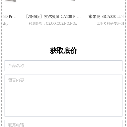
【增强版】索尔曼Si-CA130 Pro 烟气分析仪
索尔曼 SiCA230 工业级烟气分析仪
检测参数：O2,CO,CO2,NO,NOx
工业及科研专用烟气分析仪
升级三重过滤/加强型气泵
适用于不同锅炉,窑炉烟气检测
Pro型号整机质保3年
支持2-6组气体传感器:O2,CO-H2,NO,Low NO,NO2Low NO2,SO2,Low SO2,H2S,和CxHy
标配2或3组气体传感器O2,CO,和Low NO/Low NOx
CO自动稀释和保护量程:50000ppm
可现场更换的预校准智能型传感器
满足高精度氮氧化物/二氧化硫测量
获取底价
可设置停止气泵，保护CO传感器中毒
可替换式预校准传感器
可通过移动APP/电脑软件生成报表自动/手动记录数据