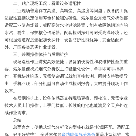
二、贴合现场工况，看重设备适配性
工业现场普遍存在高温、高粉尘、高湿度等问题，设备的工况
适配性直接决定使用寿命和检测准确性。索尔曼全系烟气分析仪都
适配工业复杂场景，标配高效水尘过滤装置，能有效隔绝烟道内的
水汽、粉尘，保护核心传感器。配套检测探针可耐受高温环境，还
可根据烟道深度选配加长探针，设备防护性能优异，完全适配户
外、厂区各类恶劣作业场景。
三、兼顾操作体验与后期维护
现场巡检作业讲究高效便捷，设备的便携性和易维护性至关重
要。索尔曼便携式烟气分析仪主打轻量化设计，单手即可手持操
作，开机快速响应，无需复杂调试就能直接检测。同时支持数据导
出、手机互联，部分机型可自动生成检测报告，大幅提升现场工作
效率。
在后期维护上，设备传感器支持现场更换、预校准，无需专业
技术人员上门操作，上手门槛低，长续航电池也能满足全天户外连
续作业需求。
总结
总而言之，便携式烟气分析仪选型核心就是“按需匹配、适配工
况、好用好维护”。全系索尔曼
多功能烟气分析仪
覆盖小型运维、常