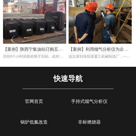
氧化或脱碳。并且淬火炉若使用燃气加
气，根据用户的检测需求，我们推荐经
热，烟气分析仪能检测有害排放物(如
济型Si-CA030烟气分析仪。此款烟气分
NOₓ、CO)，确保符合环保标准，同时
析仪包含O2,CO两个气体传感器，能够
优化燃烧效率。通过分析烟气成分，可
准确测量烟气中的氧气含量。
间接推断淬火过程的稳定性。例如，异
常的CO浓度可能反映加热不均，影响
材料硬度均匀性。
【案例】陕西宁集油站订购五台
【案例】利用烟气分析仪为企业
历经9个小时的路程终于到站。此时，
这次来到洛阳某重工机械制造厂，一是
烟气分析仪
调试燃烧效率
宁集油站的工作人员早已等候多时。本
培训索尔曼烟气分析仪的使用，其二是
次任务不单单是交付仪器，另外培训如
帮助工厂现场调试煅烧热处理炉的燃烧
何设置使用烟气分析仪以及使用烟气分
效率。重工机械制造厂对于节能减排很
快速导航
析仪的注意事项。
是注重，而节能减排重要一环就是提高
燃烧效率，因此我们带着索尔曼烟气分
析仪来这里，并且为工厂解决这方面问
题。
官网首页
手持式烟气分析仪
锅炉低氮改造
非标燃烧器