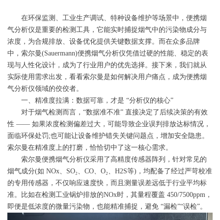
在环保监测、工业生产调试、特种设备维护等场景中，便携烟
气分析仪是重要的检测工具，它能实时捕捉烟气中的污染物成分与
浓度，为合规排放、设备优化提供关键数据支撑。而在众多品牌
中，索尔曼(Sauermann)便携烟气分析仪凭借过硬的性能、稳定的表
现与人性化设计，成为了行业用户的优先选择。接下来，我们就从
实际使用需求出发，看看索尔曼是如何解决用户痛点，成为便携烟
气分析仪领域的佼佼者。
一、精准度拉满：数据可靠，才是 “分析仪的核心”
对于烟气检测而言，“数据准不准” 直接决定了后续决策的有效
性 —— 如果浓度检测偏差过大，可能导致企业误判排放达标情况，
面临环保处罚;也可能让设备维护错失关键问题点，增加安全隐患。
索尔曼在精准度上的打磨，恰恰切中了这一核心需求。
索尔曼便携烟气分析仪采用了高精度传感器阵列，针对常见的
烟气成分(如 NOx、SO₂、CO、O₂、H2S等)，均配备了经过严苛校准
的专用传感器，不仅响应速度快，而且测量误差远低于行业平均标
准。比如在检测工业锅炉排放的NOx时，其量程覆盖 450/7500ppm，
即便是低浓度的微量污染物，也能精准捕捉，避免 “漏检”“误检”。