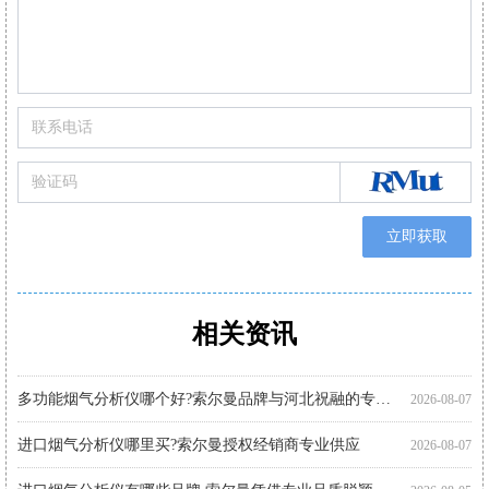
立即获取
相关资讯
购买便携式烟气分析仪注意事项 索尔曼品质之选
便携烟气分析仪代理厂家优选：河北祝融环境科技
智能烟气分析仪有哪些品牌?索尔曼法国进口实力展现
进口烟气分析仪多少钱?推荐关注索尔曼进口品牌
手持式烟气分析仪哪个好?索尔曼品牌成行业优选
智能烟气分析仪哪个好?索尔曼以专业实力给出答案
索尔曼烟气分析仪使用步骤详解，专业操作指南看这里
烟气分析仪怎么选?进口仪器选购要点科普
手持烟气分析仪厂家代理推荐：索尔曼与河北祝融环境
多功能烟气分析仪使用注意事项：操作指南
智能烟气分析仪如何助力环保监测?索尔曼官方代理商为您解析
便携烟气分析仪哪里买?河北祝融环境科技为您提供专业选择
2026-08-07
2026-08-01
2026-08-01
2026-07-30
2026-07-30
2026-07-30
2026-07-27
2026-07-27
2026-07-27
2026-07-24
2026-07-22
2026-07-22
多功能烟气分析仪哪个好?索尔曼品牌与河北祝融的专业之选
2026-08-07
进口烟气分析仪哪里买?索尔曼授权经销商专业供应
2026-08-07
进口烟气分析仪有哪些品牌 索尔曼凭借专业品质脱颖而出
2026-08-05