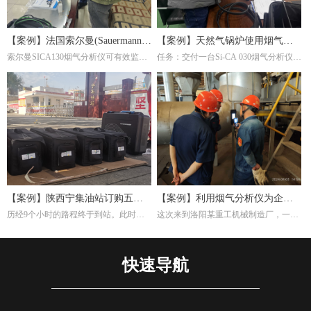
【案例】法国索尔曼(Sauermann)
【案例】天然气锅炉使用烟气分
索尔曼SICA130烟气分析仪可有效监测
任务：交付一台Si-CA 030烟气分析仪。
烟气分析仪在钢厂的应用
析仪调节燃烧效率
炉内燃烧产物(如CO₂、O₂、CO等)，帮
这是一家主要生产陶瓷纤维复合纳米滤
助调整燃气比例或淬火介质成分，避免
筒及滤件的工厂，锅炉的燃料为天然
氧化或脱碳。并且淬火炉若使用燃气加
气，根据用户的检测需求，我们推荐经
热，烟气分析仪能检测有害排放物(如
济型Si-CA030烟气分析仪。此款烟气分
NOₓ、CO)，确保符合环保标准，同时
析仪包含O2,CO两个气体传感器，能够
优化燃烧效率。通过分析烟气成分，可
准确测量烟气中的氧气含量。
间接推断淬火过程的稳定性。例如，异
常的CO浓度可能反映加热不均，影响
材料硬度均匀性。
【案例】陕西宁集油站订购五台
【案例】利用烟气分析仪为企业
历经9个小时的路程终于到站。此时，
这次来到洛阳某重工机械制造厂，一是
烟气分析仪
调试燃烧效率
宁集油站的工作人员早已等候多时。本
培训索尔曼烟气分析仪的使用，其二是
次任务不单单是交付仪器，另外培训如
帮助工厂现场调试煅烧热处理炉的燃烧
何设置使用烟气分析仪以及使用烟气分
效率。重工机械制造厂对于节能减排很
快速导航
析仪的注意事项。
是注重，而节能减排重要一环就是提高
燃烧效率，因此我们带着索尔曼烟气分
析仪来这里，并且为工厂解决这方面问
题。