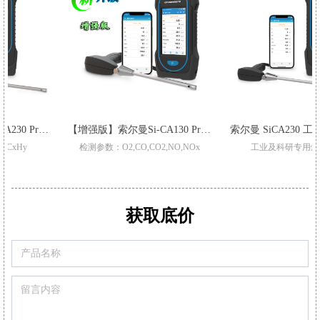
析仪
【增强版】索尔曼Si-CA130 Pro 烟气分析仪
索尔曼 SiCA2
检测参数：O2,CO,CO2,NO,NOx
工业及科研专用烟气分析仪
升级三重过滤/加强型气泵
适用于不同锅炉,窑炉烟气检测
Pro型号整机质保3年
支持2-6组气体传感器:O2,CO-H2,NO,Low NO,NO2Low NO2,SO2,Low SO2,H2S,和CxHy
标配2或3组气体传感器O2,CO,和Low NO/Low NOx
CO自动稀释和保护量程:50000ppm
可现场更换的预校准智能型传感器
满足高精度氮氧化物/二氧化硫测量
获取底价
可设置停止气泵，保护CO传感器中毒
可替换式预校准传感器
可通过移动APP/电脑软件生成报表自动/手动记录数据