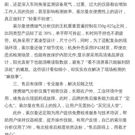
囱，还是深入车间角落监测设备尾气，过重、过大的仪器都会增加
工作人员的负担，甚至影响检测效率。索尔曼在便携性上的设计，
真正做到了 “轻量不轻便”。
索尔曼便携烟气分析仪的主机重量普遍控制在350g-825g之间，
比同类型产品轻了近 30%，单手即可拎起，长时间手持也不易疲
劳。机身采用了紧凑型设计，尺寸小巧，同时，为了适配复杂的现
场环境，索尔曼还做了细节优化：机身外壳采用IP42材质，即便在
恶劣检测场景，也能有效保护内部元件;显示屏采用高清液晶屏设
计，阳光直射下也能清晰读取数据，避免了 “看不清屏幕只能躲到阴
凉处” 的尴尬。这些设计看似细小，却实实在在解决了现场检测的
“麻烦事”。
三、售后有保障：专业服务，解决后顾之忧
便携烟气分析仪属于精密仪器，长期在户外、工业环境中使
用，难免会出现损耗或故障。此时，品牌的售后服务能力就成了 “定
心丸”。索尔曼在售后上的投入，让用户无需担心 “买完没人管”。
此外，索尔曼还定期为用户提供免费校准服务与技术培训，帮
助用户保持仪器精度、提升操作技能。有用户反馈，自己的索尔曼
分析仪用了3年，每次校准后精度依然达标，“售后跟得上，用着才
放心”。