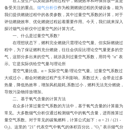
在工业生产以及能源利用过程中，燃烧效率和环保排放一直是
备受关注的重点。
烟气分析仪
作为检测燃烧过程的关键设备，能为
我们提供燃烧过程中的各类参数，其中过量空气系数的计算，对于
评估燃烧效率、优化燃烧过程起着重要作用。今天，我们就来深入
探讨烟气分析仪中过量空气的计算方式。
一、什么是过量空气系数?
在理想状态下，燃料完全燃烧只需理论空气量。但实际燃烧过
程中，为了保证燃料充分燃烧，往往会供应比理论空气量更多的空
气，这部分多出来的空气，就涉及到过量空气系数，用符号 “α” 表
示。它是实际供给空气量与理论所
需空气量比值。α = 实际空气量/理论空气量。过量空气系数过
大或过小，都会对燃烧过程产生不利影响。系数过大，会带走过多
热量，降低热效率，增加风机能耗;系数过小，燃料无法充分燃烧，
导致污染物排放增加。
二、基于氧气含量的计算方法
在众多计算过量空气系数的方法中，基于氧气含量的计算最为
常见。大多数烟气分析仪通过检测烟气中的氧气含量，进而推算过
量空气系数。对于常见的碳氢燃料，计算公式如下：α = 21 / (21 -
O₂)。这里的 “21” 代表空气中氧气的体积百分比，“O₂” 表示烟气分