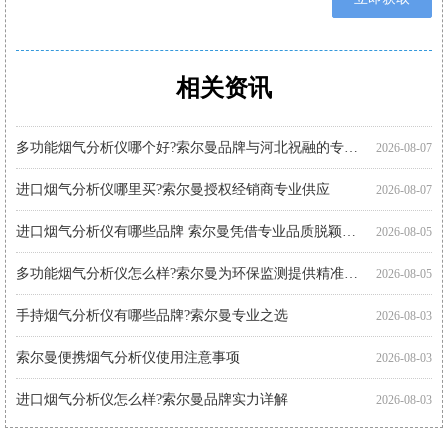
相关资讯
购买便携式烟气分析仪注意事项 索尔曼品质之选
便携烟气分析仪代理厂家优选：河北祝融环境科技
智能烟气分析仪有哪些品牌?索尔曼法国进口实力展现
进口烟气分析仪多少钱?推荐关注索尔曼进口品牌
手持式烟气分析仪哪个好?索尔曼品牌成行业优选
智能烟气分析仪哪个好?索尔曼以专业实力给出答案
索尔曼烟气分析仪使用步骤详解，专业操作指南看这里
烟气分析仪怎么选?进口仪器选购要点科普
手持烟气分析仪厂家代理推荐：索尔曼与河北祝融环境
多功能烟气分析仪使用注意事项：操作指南
智能烟气分析仪如何助力环保监测?索尔曼官方代理商为您解析
便携烟气分析仪哪里买?河北祝融环境科技为您提供专业选择
2026-08-07
2026-08-01
2026-08-01
2026-07-30
2026-07-30
2026-07-30
2026-07-27
2026-07-27
2026-07-27
2026-07-24
2026-07-22
2026-07-22
多功能烟气分析仪哪个好?索尔曼品牌与河北祝融的专业之选
2026-08-07
进口烟气分析仪哪里买?索尔曼授权经销商专业供应
2026-08-07
进口烟气分析仪有哪些品牌 索尔曼凭借专业品质脱颖而出
2026-08-05
多功能烟气分析仪怎么样?索尔曼为环保监测提供精准解决方案
2026-08-05
手持烟气分析仪有哪些品牌?索尔曼专业之选
2026-08-03
索尔曼便携烟气分析仪使用注意事项
2026-08-03
进口烟气分析仪怎么样?索尔曼品牌实力详解
2026-08-03
进口烟气分析仪怎么用?索尔曼操作指南与专业支持
2026-08-01