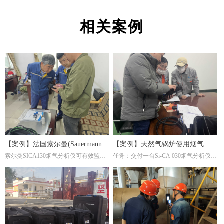
相关案例
【案例】法国索尔曼(Sauermann)
【案例】天然气锅炉使用烟气分
索尔曼SICA130烟气分析仪可有效监测
任务：交付一台Si-CA 030烟气分析仪。
烟气分析仪在钢厂的应用
析仪调节燃烧效率
炉内燃烧产物(如CO₂、O₂、CO等)，帮
这是一家主要生产陶瓷纤维复合纳米滤
助调整燃气比例或淬火介质成分，避免
筒及滤件的工厂，锅炉的燃料为天然
氧化或脱碳。并且淬火炉若使用燃气加
气，根据用户的检测需求，我们推荐经
热，烟气分析仪能检测有害排放物(如
济型Si-CA030烟气分析仪。此款烟气分
NOₓ、CO)，确保符合环保标准，同时
析仪包含O2,CO两个气体传感器，能够
优化燃烧效率。通过分析烟气成分，可
准确测量烟气中的氧气含量。
间接推断淬火过程的稳定性。例如，异