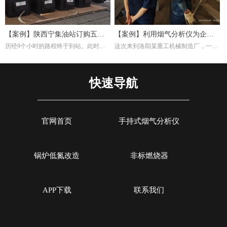
常的CO浓度可能反映加热不均，影响
材料硬度均匀性。
【案例】陕西宁集油站订购五台
【案例】利用烟气分析仪为企业
历经9个小时的路程终于到站。此时，
这次来到洛阳某重工机械制造厂，一是
烟气分析仪
调试燃烧效率
宁集油站的工作人员早已等候多时。本
培训索尔曼烟气分析仪的使用，其二是
次任务不单单是交付仪器，另外培训如
帮助工厂现场调试煅烧热处理炉的燃烧
何设置使用烟气分析仪以及使用烟气分
效率。重工机械制造厂对于节能减排很
快速导航
析仪的注意事项。
是注重，而节能减排重要一环就是提高
燃烧效率，因此我们带着索尔曼烟气分
析仪来这里，并且为工厂解决这方面问
题。
官网首页
手持式烟气分析仪
锅炉低氮改造
非标燃烧器
APP下载
联系我们