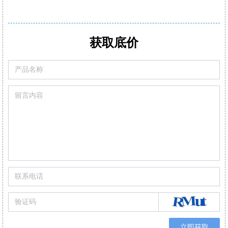
升级三重过滤/加强型气泵
适用于不同锅炉,窑炉烟气检
Pro型号整机质保3年
支持2-6组气体传感器:O2,CO-H2,NO,Low NO,NO2Low NO2,SO2,Low SO2,H2
标配2或3组气体传感器O2,CO,和Low NO/Low NOx
CO自动稀释和保护量程:50000
pm
可现场更换的预校准智能型传感器
满足高精度氮氧化物/二氧化硫
获取底价
Hy
可设置停止气泵，保护CO传感器中毒
可替换式预校准传感器
可通过移动APP/电脑软件生成报表自动/手动记录数据
立即获取