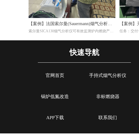
【案例】法国索尔曼(Sauermann)烟气分析仪
【案例】
索尔曼SICA130烟气分析仪可有效监测炉内燃烧产物
任务：交付一
在钢厂的应用
效率
(如CO₂、O₂、CO等)，帮助调整燃气比例或淬火介质
生产陶瓷纤
成分，避免氧化或脱碳。并且淬火炉若使用燃气加
料为天然气
热，烟气分析仪能检测有害排放物(如NOₓ、CO)，确
Si-CA0
快速导航
保符合环保标准，同时优化燃烧效率。通过分析烟气
个气体传感
成分，可间接推断淬火过程的稳定性。例如，异常的
CO浓度可能反映加热不均，影响材料硬度均匀性。
官网首页
手持式烟气分析仪
锅炉低氮改造
非标燃烧器
APP下载
联系我们