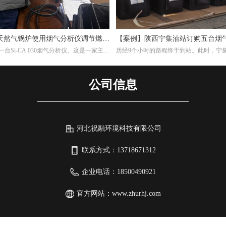
天然气锅炉使用烟气分析仪调节燃烧
【案例】陕西宁集油站订购五台烟
台Si-CA 030烟气分析仪。这是一家主要
历经9个小时的路程终于到站。此时，宁
维复合纳米滤筒及滤件的工厂，锅炉的燃
作人员早已等候多时。本次任务不单单是
，根据用户的检测需求，我们推荐经济型
另外培训如何设置使用烟气分析仪以及使
30烟气分析仪。此款烟气分析仪包含O2,CO两
仪的注意事项。
公司信息
器，能够准确测量烟气中的氧气含量。
河北祝融环境科技有限公司
联系方式：
13718671312
企业电话：
18500490921
官方网站：
www.zhurhj.com