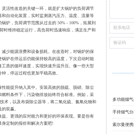
灵活性改造的关键一环，就是扩大锅炉的负荷调节
器和自动化装置，实时监测蒸汽压力、温度、流量等
，负荷调节范围从过去的 50% - 100%，拓展到
在低负荷时维持稳定运行，高负荷时迅速响应，满足生产和
减少能源浪费和设备损耗。在改造时，对锅炉的保
使锅炉在停运后仍能保持较高的温度，下次启动时能
速工质的循环速度，实现快速升温升压。像一些大型
分钟，停运过程也更加平稳高效。
性能提升纳入其中。安装高效的脱硫、脱硝、除尘
进口烟气分
进口烟气分
手持式烟气
智能烟气分
索尔曼烟气
烟气分析仪
手持烟气分
多功能烟气
便携式烟气
烟气分析仪
进口烟气分
和燃料条件下，污染物排放始终符合标准。例如，采
脱硫技术，以及布袋除尘器等，将二氧化硫、氮氧化物和
益的双赢。
手持烟气分
益、更强的应对能力和更好的环保表现。要是你有
索尔曼便携
量身定制的报价和解决方案吧!