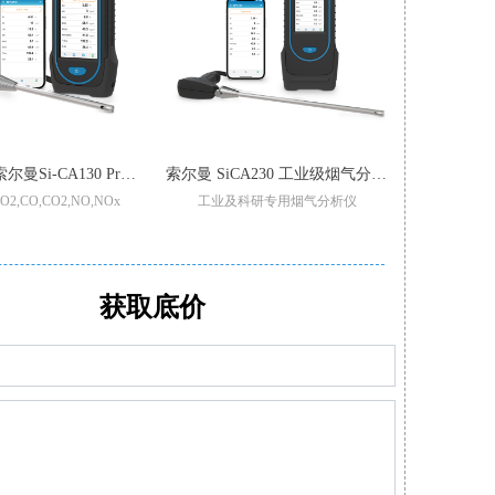
【增强版】索尔曼Si-CA130 Pro 烟气分析仪
索尔曼 SiCA230 工业级烟气分析仪
,CO,CO2,NO,NOx
工业及科研专用烟气分析仪
锅炉
重过滤/加强型气泵
适用于不同锅炉,窑炉烟气检测
可现场更换
型号整机质保3年
支持2-6组气体传感器:O2,CO-H2,NO,Low NO,NO2Low NO2,SO2,Low SO2,H2S,和CxHy
可设置停止
,CO,和Low NO/Low NOx
CO自动稀释和保护量程:50000ppm
传感器：O2,C
的预校准智能型传感器
满足高精度氮氧化物/二氧化硫测量
可通过移动APP/电
获取底价
泵，保护CO传感器中毒
可替换式预校准传感器
小巧轻
软件生成报表自动/手动记录数据
多功