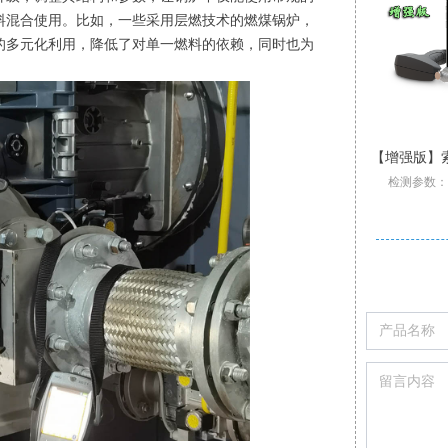
料混合使用。比如，一些采用层燃技术的燃煤锅炉，
的多元化利用，降低了对单一燃料的依赖，同时也为
多燃料混烧燃烧嘴
挥发性有机物烧嘴
非标节能燃油烧嘴
低热值气体烧嘴
高温高速型烧嘴
低氮型燃气烧嘴
索尔曼Si-RD3冷媒和氢气测漏仪探测器
索尔曼Si-CD3可燃气体检测仪报警器
【增强版】索尔曼Si-CA230 Pro 烟气分析仪
索尔曼 SiCA030 经济型烟气分析仪
索尔曼Si-CD3可燃气体检测仪报警器
多燃料混烧燃烧嘴具有结构坚固
支持检测：SO2,H2S,CxHy
壁挂炉专用烟气检测仪
挥发性有机物烧嘴
非标节能燃油烧嘴
低热值气体烧嘴
高温高速型烧嘴
低氮型燃气烧嘴
索尔曼Si-RD3冷媒和氢气测漏仪探测器
检测参数：O2
专为大流量、低热值工业尾气设计
防回火、耐高温、防腐蚀的特点
应用于一些特殊的工业生产过程
侦测HFCF HFC 和 CFC 冷媒
标配2组气体传感器:O2,CO
功率范围：0.35MW-28MW
功率范围：105kW-5300kW
升级三重过滤/加强型气泵
完美适应炉膛结构
检测多种可燃气体
升级三
主燃料和低热值工业尾气独立控制，运行互不干扰
配备尾气长明灯中心火焰，燃烧稳定
如高温炉、工业炉、燃气锅炉等
油滴雾化均匀，燃尽率299.9%
适用最高燃烧室温度1540℃
调节比10:1，炉温均匀性好
可通过移动App生成报表
Pro型号整机质保3年
高灵敏度:0-3 g/year
可调报警功能
Pro
可选天然气+煤气、煤气+甲醇等多种组合做燃料
低NOX、CO排放,满足当下环保、节能的国家标准
若尾气压力低，管路设计防回火装置
这些加热炉往往对点火过程的可靠性
火焰长度0.5m-0.75m在线调节
归零功能；声光报警功能
火焰最高工况流速150m/s
自动/手动记录分析数据
CO-H2氢气补偿功能
30 cm 柔性探针
标配2或3组气体传感器O2
燃烧时不同燃料的风燃比可实现独立控制
适用于天然气、氢气、液化石油气等多种燃料
可设置停止气泵保护CO传感器中毒
CO自动稀释和保护量程:50000ppm
安装简单，操作方便，易于维护
精确性和安全性有较高的要求
30cm 柔性探针；传感器加热
可使用预热空气进行助燃
可实现就地与远程控制
显示屏背光功能
可现场更换
2-6组气体传感器:O2,CO-H2,NO,Low NO,NO2Low NO2,SO2,Low SO2,H2S,和CxHy
尾气阀组双切断设计，有检漏保护，确保设备安全稳定
还可配套大型烧嘴，做长明灯引燃主火焰用
自带电动调节风门，实现空燃比精准控制
点火稳定，噪音振动小；外型美观
设计尾气及废油优先大功率燃烧
调节比20:1；低CO、NOx排放
小巧轻便,自重仅350克
可设置停止气
炉膛无需单独设置废气入口，简化炉膛结构
低CO、NOx排放;燃烧器调节比可达10:1
可替换式预校准传感器
可通过移动APP/电脑