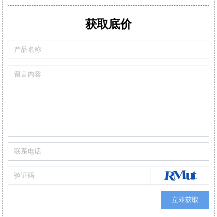
标配2或3组气体传感器O2,CO,和Low NO/Low NOx
CO自动稀释和保护量程:50000pp
可现场更换的预校准智能型传感器
满足高精度氮氧化物/二氧化硫测
获取底价
可设置停止气泵，保护CO传感器中毒
可替换式预校准传感器
可通过移动APP/电脑软件生成报表自动/手动记录数据
立即获取