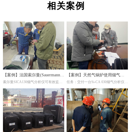
相关案例
【案例】法国索尔曼(Sauermann)
【案例】天然气锅炉使用烟气分
索尔曼SICA130烟气分析仪可有效监测
任务：交付一台Si-CA 030烟气分析仪。
烟气分析仪在钢厂的应用
析仪调节燃烧效率
炉内燃烧产物(如CO₂、O₂、CO等)，帮
这是一家主要生产陶瓷纤维复合纳米滤
助调整燃气比例或淬火介质成分，避免
筒及滤件的工厂，锅炉的燃料为天然
氧化或脱碳。并且淬火炉若使用燃气加
气，根据用户的检测需求，我们推荐经
热，烟气分析仪能检测有害排放物(如
济型Si-CA030烟气分析仪。此款烟气分
NOₓ、CO)，确保符合环保标准，同时
析仪包含O2,CO两个气体传感器，能够
优化燃烧效率。通过分析烟气成分，可
准确测量烟气中的氧气含量。
间接推断淬火过程的稳定性。例如，异
常的CO浓度可能反映加热不均，影响
材料硬度均匀性。