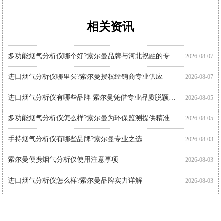
相关资讯
购买便携式烟气分析仪注意事项 索尔曼品质之选
便携烟气分析仪代理厂家优选：河北祝融环境科技
智能烟气分析仪有哪些品牌?索尔曼法国进口实力展现
进口烟气分析仪多少钱?推荐关注索尔曼进口品牌
手持式烟气分析仪哪个好?索尔曼品牌成行业优选
智能烟气分析仪哪个好?索尔曼以专业实力给出答案
索尔曼烟气分析仪使用步骤详解，专业操作指南看这里
烟气分析仪怎么选?进口仪器选购要点科普
手持烟气分析仪厂家代理推荐：索尔曼与河北祝融环境
多功能烟气分析仪使用注意事项：操作指南
智能烟气分析仪如何助力环保监测?索尔曼官方代理商为您解析
便携烟气分析仪哪里买?河北祝融环境科技为您提供专业选择
2026-08-07
2026-08-01
2026-08-01
2026-07-30
2026-07-30
2026-07-30
2026-07-27
2026-07-27
2026-07-27
2026-07-24
2026-07-22
2026-07-22
多功能烟气分析仪哪个好?索尔曼品牌与河北祝融的专业之选
2026-08-07
进口烟气分析仪哪里买?索尔曼授权经销商专业供应
2026-08-07
进口烟气分析仪有哪些品牌 索尔曼凭借专业品质脱颖而出
2026-08-05
多功能烟气分析仪怎么样?索尔曼为环保监测提供精准解决方案
2026-08-05
手持烟气分析仪有哪些品牌?索尔曼专业之选
2026-08-03
索尔曼便携烟气分析仪使用注意事项
2026-08-03
进口烟气分析仪怎么样?索尔曼品牌实力详解
2026-08-03
进口烟气分析仪怎么用?索尔曼操作指南与专业支持
2026-08-01