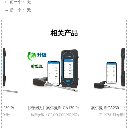
前一个：
无
ꂃ
后一个：
无
ꁹ
相关产品
 Pro 烟气分析仪
【增强版】索尔曼Si-CA130 Pro 烟气分析仪
索尔曼
检测参数：O2,CO,CO2,NO,NOx
工业及科研专用烟气分析仪
升级三重过滤/加强型气泵
适用于不同锅炉,窑炉烟气检测
Pro型号整机质保3年
支持2-6组气体传感器:O2,CO-H2,NO,Low NO,NO2Low NO2,SO2,Low SO2,H2S,和CxH