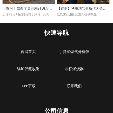
【案例】陕西宁集油站订购五台
【案例】利用烟气分析仪为企业
历经9个小时的路程终于到站。此时，
这次来到洛阳某重工机械制造厂，一是
烟气分析仪
调试燃烧效率
宁集油站的工作人员早已等候多时。本
培训索尔曼烟气分析仪的使用，其二是
次任务不单单是交付仪器，另外培训如
帮助工厂现场调试煅烧热处理炉的燃烧
何设置使用烟气分析仪以及使用烟气分
效率。重工机械制造厂对于节能减排很
快速导航
析仪的注意事项。
是注重，而节能减排重要一环就是提高
燃烧效率，因此我们带着索尔曼烟气分
析仪来这里，并且为工厂解决这方面问
题。
官网首页
手持式烟气分析仪
锅炉低氮改造
非标燃烧器
APP下载
联系我们
公司信息