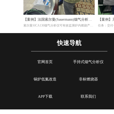
【案例】法国索尔曼(Sauermann)烟气分析仪
【案例】
索尔曼SICA130烟气分析仪可有效监测炉内燃烧产物
任务：交付一
在钢厂的应用
效率
(如CO₂、O₂、CO等)，帮助调整燃气比例或淬火介质
生产陶瓷纤
成分，避免氧化或脱碳。并且淬火炉若使用燃气加
料为天然气
热，烟气分析仪能检测有害排放物(如NOₓ、CO)，确
Si-CA0
快速导航
保符合环保标准，同时优化燃烧效率。通过分析烟气
个气体传感
成分，可间接推断淬火过程的稳定性。例如，异常的
CO浓度可能反映加热不均，影响材料硬度均匀性。
官网首页
手持式烟气分析仪
锅炉低氮改造
非标燃烧器
APP下载
联系我们