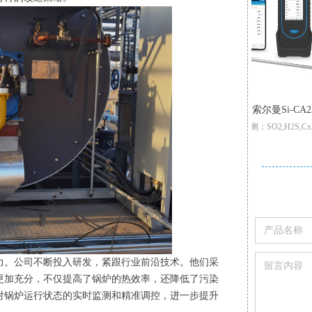
多燃料混烧燃烧嘴
挥发性有机物烧嘴
低热值气体烧嘴
高温高速型烧嘴
低氮型燃气烧嘴
索尔曼Si-RD3冷媒和氢气测漏仪探测器
索尔曼Si-CD3可燃气体检测仪报警器
索尔曼 SiCA130 多功能烟气分析仪
索尔曼 SiCA030 经济型烟气分析仪
【增强版】索尔曼Si-CA230 Pro 烟气分析仪
索尔曼Si-CD3可燃气体检测仪报警器
多燃料混烧燃烧嘴具有结构坚固
壁挂炉专用烟气检测仪
锅炉专用烟气分析仪
挥发性有机物烧嘴
低热值气体烧嘴
高温高速型烧嘴
低氮型燃气烧嘴
支持检测：SO2,H2S,CxHy
索尔曼Si-RD3冷媒和氢气测漏仪探测器
检测
可现场更换的预校准智能型传感器
专为大流量、低热值工业尾气设计
防回火、耐高温、防腐蚀的特点
应用于一些特殊的工业生产过程
侦测HFCF HFC 和 CFC 冷媒
标配2组气体传感器:O2,CO
功率范围：0.35MW-28MW
功率范围：105kW-5300kW
检测多种可燃气体
升级三重过滤/加强型气泵
主燃料和低热值工业尾气独立控制，运行互不干扰
可设置停止气泵，保护CO传感器中毒
配备尾气长明灯中心火焰，燃烧稳定
如高温炉、工业炉、燃气锅炉等
适用最高燃烧室温度1540℃
调节比10:1，炉温均匀性好
可通过移动App生成报表
高灵敏度:0-3 g/year
可调报警功能
Pro型号整机质保3年
可选天然气+煤气、煤气+甲醇等多种组合做燃料
低NOX、CO排放,满足当下环保、节能的国家标准
传感器：O2,CO,和Low NO/Low NOx
若尾气压力低，管路设计防回火装置
这些加热炉往往对点火过程的可靠性
归零功能；声光报警功能
火焰最高工况流速150m/s
自动/手动记录分析数据
30 cm 柔性探针
CO-H2氢气补偿功能
标配2或3
可通过移动APP/电脑软件生成报表自动/手动记录数据
燃烧时不同燃料的风燃比可实现独立控制
适用于天然气、氢气、液化石油气等多种燃料
可设置停止气泵保护CO传感器中毒
精确性和安全性有较高的要求
30cm 柔性探针；传感器加热
可使用预热空气进行助燃
可实现就地与远程控制
CO自动稀释和保护量程:50000ppm
显示屏背光功能
可
尾气阀组双切断设计，有检漏保护，确保设备安全稳定
还可配套大型烧嘴，做长明灯引燃主火焰用
点火稳定，噪音振动小；外型美观
设计尾气及废油优先大功率燃烧
调节比20:1；低CO、NOx排放
小巧轻便，自重仅350克
小巧轻便,自重仅350克
2-6组气体传感器:O2,CO-H2,NO,Low NO,NO2Low NO2,SO2,Low SO2,H2S,和CxHy
可设
炉膛无需单独设置废气入口，简化炉膛结构
低CO、NOx排放;燃烧器调节比可达10:1
多功能高清彩色触控屏
可替换式预校准传感器
可通过移
。公司不断投入研发，紧跟行业前沿技术。他们采
更加充分，不仅提高了锅炉的热效率，还降低了污染
对锅炉运行状态的实时监测和精准调控，进一步提升