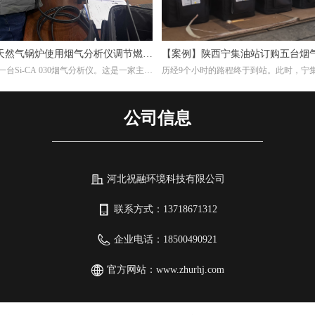
天然气锅炉使用烟气分析仪调节燃烧
【案例】陕西宁集油站订购五台烟
台Si-CA 030烟气分析仪。这是一家主要
历经9个小时的路程终于到站。此时，宁
维复合纳米滤筒及滤件的工厂，锅炉的燃
作人员早已等候多时。本次任务不单单是
，根据用户的检测需求，我们推荐经济型
另外培训如何设置使用烟气分析仪以及使
30烟气分析仪。此款烟气分析仪包含O2,CO两
仪的注意事项。
公司信息
器，能够准确测量烟气中的氧气含量。
河北祝融环境科技有限公司
联系方式：
13718671312
企业电话：
18500490921
官方网站：
www.zhurhj.com