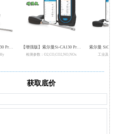
【增强版】索尔曼Si-CA130 Pro 烟气分析仪
索尔曼 SiCA230 工业级烟气分析仪
参数：O2,CO,CO2,NO,NOx
工业及科研专用烟气分析仪
升级三重过滤/加强型气泵
适用于不同锅炉,窑炉烟气检测
Pro型号整机质保3年
支持2-6组气体传感器:O2,CO-H2,NO,Low NO,NO2Low NO2,SO2,Low SO2,H2S,和CxHy
组气体传感器O2,CO,和Low NO/Low NOx
CO自动稀释和保护量程:50000ppm
现场更换的预校准智能型传感器
满足高精度氮氧化物/二氧化硫测量
获取底价
置停止气泵，保护CO传感器中毒
可替换式预校准传感器
动APP/电脑软件生成报表自动/手动记录数据