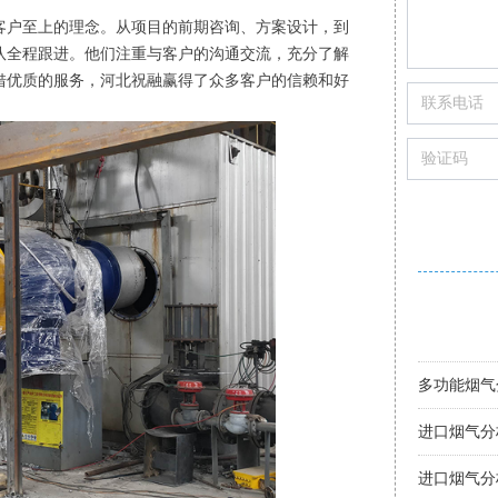
户至上的理念。从项目的前期咨询、方案设计，到
队全程跟进。他们注重与客户的沟通交流，充分了解
借优质的服务，河北祝融赢得了众多客户的信赖和好
进口烟气分
便携烟气分
智能烟气分
进口烟气分
手持式烟气
智能烟气分
索尔曼烟气
烟气分析仪
手持烟气分
多功能烟气
购买便携式
进口烟气分
进口烟气分