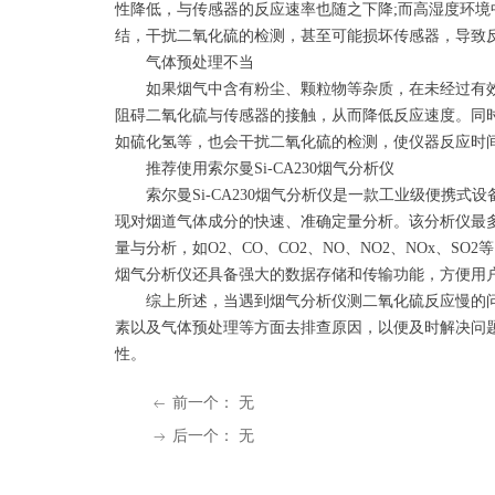
性降低，与传感器的反应速率也随之下降;而高湿度环
结，干扰二氧化硫的检测，甚至可能损坏传感器，导致
气体预处理不当
如果烟气中含有粉尘、颗粒物等杂质，在未经过有效
阻碍二氧化硫与传感器的接触，从而降低反应速度。同
如硫化氢等，也会干扰二氧化硫的检测，使仪器反应时
推荐使用索尔曼Si-CA230烟气分析仪
索尔曼Si-CA230烟气分析仪是一款工业级便携式
现对烟道气体成分的快速、准确定量分析。该分析仪最
量与分析，如O2、CO、CO2、NO、NO2、NOx、S
烟气分析仪还具备强大的数据存储和传输功能，方便用
综上所述，当遇到烟气分析仪测二氧化硫反应慢的问
素以及气体预处理等方面去排查原因，以便及时解决问
性。
前一个：
无
ꂃ
后一个：
无
ꁹ