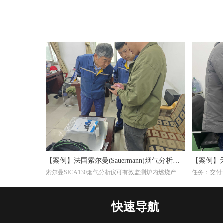
【案例】法国索尔曼(Sauermann)烟气分析仪
【案例】
索尔曼SICA130烟气分析仪可有效监测炉内燃烧产物
任务：交付一
在钢厂的应用
效率
(如CO₂、O₂、CO等)，帮助调整燃气比例或淬火介质
生产陶瓷纤
成分，避免氧化或脱碳。并且淬火炉若使用燃气加
料为天然气
热，烟气分析仪能检测有害排放物(如NOₓ、CO)，确
Si-CA0
快速导航
保符合环保标准，同时优化燃烧效率。通过分析烟气
个气体传感
成分，可间接推断淬火过程的稳定性。例如，异常的