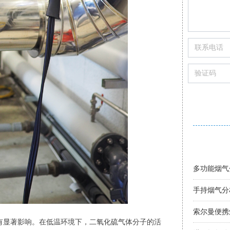
进口烟气分
进口烟气分
手持式烟气
智能烟气分
索尔曼烟气
烟气分析仪
手持烟气分
多功能烟气
便携式烟气
烟气分析仪
进口烟气分
手持烟气分
索尔曼便携
显著影响。在低温环境下，二氧化硫气体分子的活
进口烟气分