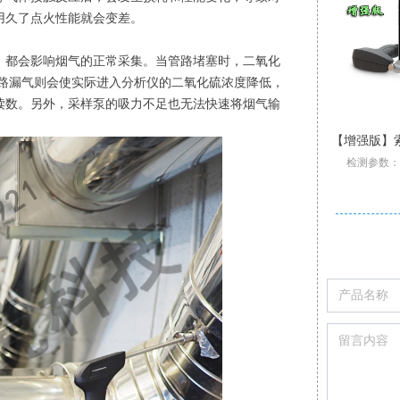
用久了点火性能就会变差。
都会影响烟气的正常采集。当管路堵塞时，二氧化
管路漏气则会使实际进入分析仪的二氧化硫浓度降低，
读数。另外，采样泵的吸力不足也无法快速将烟气输
多燃料混烧燃烧嘴
挥发性有机物烧嘴
非标节能燃油烧嘴
低热值气体烧嘴
高温高速型烧嘴
低氮型燃气烧嘴
索尔曼Si-RD3冷媒和氢气测漏仪探测器
索尔曼Si-CD3可燃气体检测仪报警器
【增强版】索尔曼Si-CA230 Pro 烟气分析仪
索尔曼 SiCA030 经济型烟气分析仪
索尔曼Si-CD3可燃气体检测仪报警器
多燃料混烧燃烧嘴具有结构坚固
支持检测：SO2,H2S,CxHy
壁挂炉专用烟气检测仪
挥发性有机物烧嘴
非标节能燃油烧嘴
低热值气体烧嘴
高温高速型烧嘴
低氮型燃气烧嘴
索尔曼Si-RD3冷媒和氢气测漏仪探测器
检测参数：O2
专为大流量、低热值工业尾气设计
防回火、耐高温、防腐蚀的特点
应用于一些特殊的工业生产过程
侦测HFCF HFC 和 CFC 冷媒
标配2组气体传感器:O2,CO
功率范围：0.35MW-28MW
功率范围：105kW-5300kW
升级三重过滤/加强型气泵
完美适应炉膛结构
检测多种可燃气体
升级三
主燃料和低热值工业尾气独立控制，运行互不干扰
配备尾气长明灯中心火焰，燃烧稳定
如高温炉、工业炉、燃气锅炉等
油滴雾化均匀，燃尽率299.9%
适用最高燃烧室温度1540℃
调节比10:1，炉温均匀性好
可通过移动App生成报表
Pro型号整机质保3年
高灵敏度:0-3 g/year
可调报警功能
Pro
可选天然气+煤气、煤气+甲醇等多种组合做燃料
低NOX、CO排放,满足当下环保、节能的国家标准
若尾气压力低，管路设计防回火装置
这些加热炉往往对点火过程的可靠性
火焰长度0.5m-0.75m在线调节
归零功能；声光报警功能
火焰最高工况流速150m/s
自动/手动记录分析数据
CO-H2氢气补偿功能
30 cm 柔性探针
标配2或3组气体传感器O2
燃烧时不同燃料的风燃比可实现独立控制
适用于天然气、氢气、液化石油气等多种燃料
可设置停止气泵保护CO传感器中毒
CO自动稀释和保护量程:50000ppm
安装简单，操作方便，易于维护
精确性和安全性有较高的要求
30cm 柔性探针；传感器加热
可使用预热空气进行助燃
可实现就地与远程控制
显示屏背光功能
可现场更换
2-6组气体传感器:O2,CO-H2,NO,Low NO,NO2Low NO2,SO2,Low SO2,H2S,和CxHy
尾气阀组双切断设计，有检漏保护，确保设备安全稳定
还可配套大型烧嘴，做长明灯引燃主火焰用
自带电动调节风门，实现空燃比精准控制
点火稳定，噪音振动小；外型美观
设计尾气及废油优先大功率燃烧
调节比20:1；低CO、NOx排放
小巧轻便,自重仅350克
可设置停止气
炉膛无需单独设置废气入口，简化炉膛结构
低CO、NOx排放;燃烧器调节比可达10:1
可替换式预校准传感器
可通过移动APP/电脑