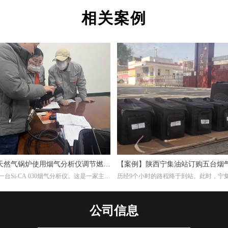
相关案例
天然气锅炉使用烟气分析仪调节燃烧
【案例】陕西宁集油站订购五台烟
台Si-CA 030烟气分析仪。这是一家主要
历经9个小时的路程终于到站。此时，宁
维复合纳米滤筒及滤件的工厂，锅炉的燃
作人员早已等候多时。本次任务不单单是
，根据用户的检测需求，我们推荐经济型
另外培训如何设置使用烟气分析仪以及使
30烟气分析仪。此款烟气分析仪包含O2,CO两
仪的注意事项。
公司信息
器，能够准确测量烟气中的氧气含量。