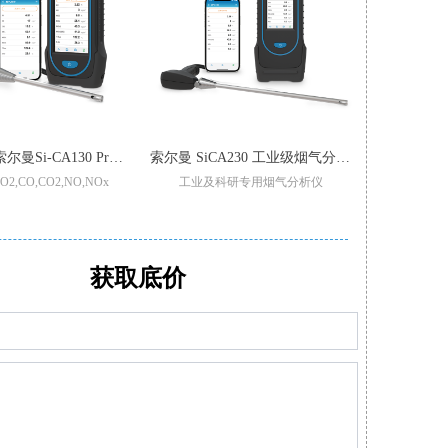
【增强版】索尔曼Si-CA130 Pro 烟气分析仪
索尔曼 SiCA230 工业级烟气分析仪
,CO,CO2,NO,NOx
工业及科研专用烟气分析仪
锅炉
重过滤/加强型气泵
适用于不同锅炉,窑炉烟气检测
可现场更换
型号整机质保3年
支持2-6组气体传感器:O2,CO-H2,NO,Low NO,NO2Low NO2,SO2,Low SO2,H2S,和CxHy
可设置停止
,CO,和Low NO/Low NOx
CO自动稀释和保护量程:50000ppm
传感器：O2,C
的预校准智能型传感器
满足高精度氮氧化物/二氧化硫测量
可通过移动APP/电
获取底价
泵，保护CO传感器中毒
可替换式预校准传感器
小巧轻
软件生成报表自动/手动记录数据
多功