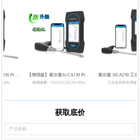
o 烟气分析仪
【增强版】索尔曼Si-CA130 Pro 烟气分析仪
索尔曼 Si
检测参数：O2,CO,CO2,NO,NOx
工业及科研专用烟气分析仪
升级三重过滤/加强型气泵
适用于不同锅炉,窑炉烟气检测
Pro型号整机质保3年
支持2-6组气体传感器:O2,CO-H2,NO,Low NO,NO2Low NO2,SO2,Low SO2,H2S,和CxHy
标配2或3组气体传感器O2,CO,和Low NO/Low NOx
CO自动稀释和保护量程:50000ppm
可现场更换的预校准智能型传感器
满足高精度氮氧化物/二氧化硫测
获取底价
可设置停止气泵，保护CO传感器中毒
可替换式预校准传感器
可通过移动APP/电脑软件生成报表自动/手动记录数据