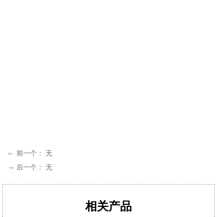
前一个：
无
ꂃ
后一个：
无
ꁹ
相关产品