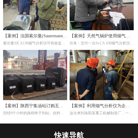
【案例】法国索尔曼(Sauermann)
【案例】天然气锅炉使用烟气分
索尔曼SICA130烟气分析仪可有效监测
任务：交付一台Si-CA 030烟气分析仪。
烟气分析仪在钢厂的应用
析仪调节燃烧效率
炉内燃烧产物(如CO₂、O₂、CO等)，帮
这是一家主要生产陶瓷纤维复合纳米滤
助调整燃气比例或淬火介质成分，避免
筒及滤件的工厂，锅炉的燃料为天然
氧化或脱碳。并且淬火炉若使用燃气加
气，根据用户的检测需求，我们推荐经
热，烟气分析仪能检测有害排放物(如
济型Si-CA030烟气分析仪。此款烟气分
NOₓ、CO)，确保符合环保标准，同时
析仪包含O2,CO两个气体传感器，能够
优化燃烧效率。通过分析烟气成分，可
准确测量烟气中的氧气含量。
间接推断淬火过程的稳定性。例如，异
常的CO浓度可能反映加热不均，影响
材料硬度均匀性。
【案例】陕西宁集油站订购五台
【案例】利用烟气分析仪为企业
历经9个小时的路程终于到站。此时，
这次来到洛阳某重工机械制造厂，一是
烟气分析仪
调试燃烧效率
宁集油站的工作人员早已等候多时。本
培训索尔曼烟气分析仪的使用，其二是
次任务不单单是交付仪器，另外培训如
帮助工厂现场调试煅烧热处理炉的燃烧
何设置使用烟气分析仪以及使用烟气分
效率。重工机械制造厂对于节能减排很
快速导航
析仪的注意事项。
是注重，而节能减排重要一环就是提高