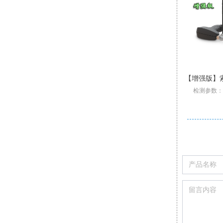
多燃料混烧燃烧嘴
挥发性有机物烧嘴
非标节能燃油烧嘴
低热值气体烧嘴
高温高速型烧嘴
低氮型燃气烧嘴
索尔曼Si-RD3冷媒和氢气测漏仪探测器
索尔曼Si-CD3可燃气体检测仪报警器
【增强版】索尔曼Si-CA230 Pro 烟气分析仪
索尔曼 SiCA030 经济型烟气分析仪
索尔曼Si-CD3可燃气体检测仪报警器
多燃料混烧燃烧嘴具有结构坚固
支持检测：SO2,H2S,CxHy
壁挂炉专用烟气检测仪
挥发性有机物烧嘴
非标节能燃油烧嘴
低热值气体烧嘴
高温高速型烧嘴
低氮型燃气烧嘴
索尔曼Si-RD3冷媒和氢气测漏仪探测器
检测参数：O2
专为大流量、低热值工业尾气设计
防回火、耐高温、防腐蚀的特点
应用于一些特殊的工业生产过程
侦测HFCF HFC 和 CFC 冷媒
标配2组气体传感器:O2,CO
功率范围：0.35MW-28MW
功率范围：105kW-5300kW
升级三重过滤/加强型气泵
完美适应炉膛结构
检测多种可燃气体
升级三
主燃料和低热值工业尾气独立控制，运行互不干扰
配备尾气长明灯中心火焰，燃烧稳定
如高温炉、工业炉、燃气锅炉等
油滴雾化均匀，燃尽率299.9%
适用最高燃烧室温度1540℃
调节比10:1，炉温均匀性好
可通过移动App生成报表
Pro型号整机质保3年
高灵敏度:0-3 g/year
可调报警功能
Pro
可选天然气+煤气、煤气+甲醇等多种组合做燃料
低NOX、CO排放,满足当下环保、节能的国家标准
若尾气压力低，管路设计防回火装置
这些加热炉往往对点火过程的可靠性
火焰长度0.5m-0.75m在线调节
归零功能；声光报警功能
火焰最高工况流速150m/s
自动/手动记录分析数据
CO-H2氢气补偿功能
30 cm 柔性探针
标配2或3组气体传感器O2
燃烧时不同燃料的风燃比可实现独立控制
适用于天然气、氢气、液化石油气等多种燃料
可设置停止气泵保护CO传感器中毒
CO自动稀释和保护量程:50000ppm
安装简单，操作方便，易于维护
精确性和安全性有较高的要求
30cm 柔性探针；传感器加热
可使用预热空气进行助燃
可实现就地与远程控制
显示屏背光功能
可现场更换
2-6组气体传感器:O2,CO-H2,NO,Low NO,NO2Low NO2,SO2,Low SO2,H2S,和CxHy
尾气阀组双切断设计，有检漏保护，确保设备安全稳定
还可配套大型烧嘴，做长明灯引燃主火焰用
自带电动调节风门，实现空燃比精准控制
点火稳定，噪音振动小；外型美观
设计尾气及废油优先大功率燃烧
调节比20:1；低CO、NOx排放
小巧轻便,自重仅350克
可设置停止气
炉膛无需单独设置废气入口，简化炉膛结构
低CO、NOx排放;燃烧器调节比可达10:1
可替换式预校准传感器
可通过移动APP/电脑