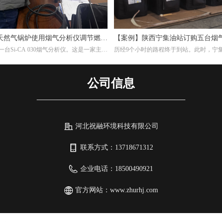
天然气锅炉使用烟气分析仪调节燃烧
【案例】陕西宁集油站订购五台烟
台Si-CA 030烟气分析仪。这是一家主要
历经9个小时的路程终于到站。此时，宁
维复合纳米滤筒及滤件的工厂，锅炉的燃
作人员早已等候多时。本次任务不单单是
，根据用户的检测需求，我们推荐经济型
另外培训如何设置使用烟气分析仪以及使
30烟气分析仪。此款烟气分析仪包含O2,CO两
仪的注意事项。
公司信息
器，能够准确测量烟气中的氧气含量。
河北祝融环境科技有限公司
联系方式：
13718671312
企业电话：
18500490921
官方网站：
www.zhurhj.com