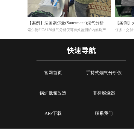
【案例】法国索尔曼(Sauermann)烟气分析仪
【案例】
索尔曼SICA130烟气分析仪可有效监测炉内燃烧产物
任务：交付一
在钢厂的应用
效率
(如CO₂、O₂、CO等)，帮助调整燃气比例或淬火介质
生产陶瓷纤
成分，避免氧化或脱碳。并且淬火炉若使用燃气加
料为天然气
热，烟气分析仪能检测有害排放物(如NOₓ、CO)，确
Si-CA0
快速导航
保符合环保标准，同时优化燃烧效率。通过分析烟气
个气体传感
成分，可间接推断淬火过程的稳定性。例如，异常的
CO浓度可能反映加热不均，影响材料硬度均匀性。
官网首页
手持式烟气分析仪
锅炉低氮改造
非标燃烧器
APP下载
联系我们