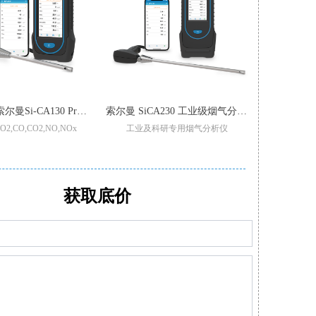
【增强版】索尔曼Si-CA130 Pro 烟气分析仪
索尔曼 SiCA230 工业级烟气分析仪
,CO,CO2,NO,NOx
工业及科研专用烟气分析仪
锅炉
重过滤/加强型气泵
适用于不同锅炉,窑炉烟气检测
可现场更换
型号整机质保3年
支持2-6组气体传感器:O2,CO-H2,NO,Low NO,NO2Low NO2,SO2,Low SO2,H2S,和CxHy
可设置停止
,CO,和Low NO/Low NOx
CO自动稀释和保护量程:50000ppm
传感器：O2,C
的预校准智能型传感器
满足高精度氮氧化物/二氧化硫测量
可通过移动APP/电
获取底价
泵，保护CO传感器中毒
可替换式预校准传感器
小巧轻
软件生成报表自动/手动记录数据
多功