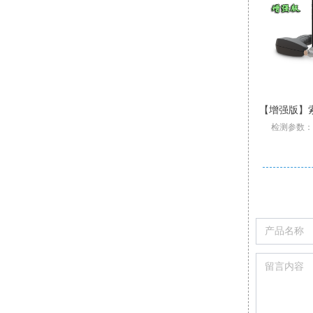
多燃料混烧燃烧嘴
挥发性有机物烧嘴
非标节能燃油烧嘴
低热值气体烧嘴
高温高速型烧嘴
低氮型燃气烧嘴
索尔曼Si-RD3冷媒和氢气测漏仪探测器
索尔曼Si-CD3可燃气体检测仪报警器
【增强版】索尔曼Si-CA230 Pro 烟气分析仪
索尔曼 SiCA030 经济型烟气分析仪
索尔曼Si-CD3可燃气体检测仪报警器
多燃料混烧燃烧嘴具有结构坚固
支持检测：SO2,H2S,CxHy
壁挂炉专用烟气检测仪
挥发性有机物烧嘴
非标节能燃油烧嘴
低热值气体烧嘴
高温高速型烧嘴
低氮型燃气烧嘴
索尔曼Si-RD3冷媒和氢气测漏仪探测器
检测参数：O2
专为大流量、低热值工业尾气设计
防回火、耐高温、防腐蚀的特点
应用于一些特殊的工业生产过程
侦测HFCF HFC 和 CFC 冷媒
标配2组气体传感器:O2,CO
功率范围：0.35MW-28MW
功率范围：105kW-5300kW
升级三重过滤/加强型气泵
完美适应炉膛结构
检测多种可燃气体
升级三
主燃料和低热值工业尾气独立控制，运行互不干扰
配备尾气长明灯中心火焰，燃烧稳定
如高温炉、工业炉、燃气锅炉等
油滴雾化均匀，燃尽率299.9%
适用最高燃烧室温度1540℃
调节比10:1，炉温均匀性好
可通过移动App生成报表
Pro型号整机质保3年
高灵敏度:0-3 g/year
可调报警功能
Pro
可选天然气+煤气、煤气+甲醇等多种组合做燃料
低NOX、CO排放,满足当下环保、节能的国家标准
若尾气压力低，管路设计防回火装置
这些加热炉往往对点火过程的可靠性
火焰长度0.5m-0.75m在线调节
归零功能；声光报警功能
火焰最高工况流速150m/s
自动/手动记录分析数据
CO-H2氢气补偿功能
30 cm 柔性探针
标配2或3组气体传感器O2
燃烧时不同燃料的风燃比可实现独立控制
适用于天然气、氢气、液化石油气等多种燃料
可设置停止气泵保护CO传感器中毒
CO自动稀释和保护量程:50000ppm
安装简单，操作方便，易于维护
精确性和安全性有较高的要求
30cm 柔性探针；传感器加热
可使用预热空气进行助燃
可实现就地与远程控制
显示屏背光功能
可现场更换
2-6组气体传感器:O2,CO-H2,NO,Low NO,NO2Low NO2,SO2,Low SO2,H2S,和CxHy
尾气阀组双切断设计，有检漏保护，确保设备安全稳定
还可配套大型烧嘴，做长明灯引燃主火焰用
自带电动调节风门，实现空燃比精准控制
点火稳定，噪音振动小；外型美观
设计尾气及废油优先大功率燃烧
调节比20:1；低CO、NOx排放
小巧轻便,自重仅350克
可设置停止气
炉膛无需单独设置废气入口，简化炉膛结构
低CO、NOx排放;燃烧器调节比可达10:1
可替换式预校准传感器
可通过移动APP/电脑