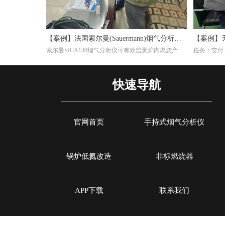
【案例】法国索尔曼(Sauermann)烟气分析仪
【案例】
索尔曼SICA130烟气分析仪可有效监测炉内燃烧产物
任务：交付一
在钢厂的应用
效率
(如CO₂、O₂、CO等)，帮助调整燃气比例或淬火介质
生产陶瓷纤
成分，避免氧化或脱碳。并且淬火炉若使用燃气加
料为天然气
热，烟气分析仪能检测有害排放物(如NOₓ、CO)，确
Si-CA0
快速导航
保符合环保标准，同时优化燃烧效率。通过分析烟气
个气体传感
成分，可间接推断淬火过程的稳定性。例如，异常的
CO浓度可能反映加热不均，影响材料硬度均匀性。
官网首页
手持式烟气分析仪
锅炉低氮改造
非标燃烧器
APP下载
联系我们