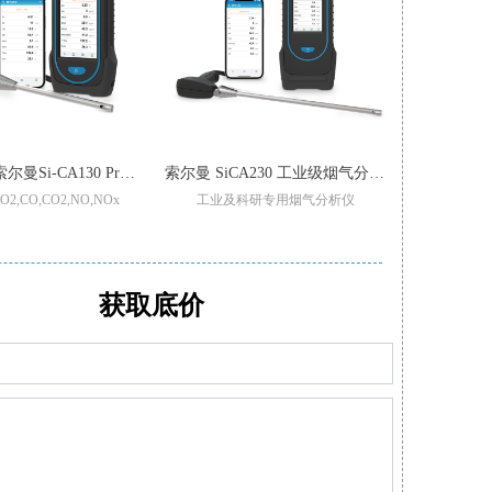
【增强版】索尔曼Si-CA130 Pro 烟气分析仪
索尔曼 SiCA230 工业级烟气分析仪
,CO,CO2,NO,NOx
工业及科研专用烟气分析仪
锅炉
重过滤/加强型气泵
适用于不同锅炉,窑炉烟气检测
可现场更换
型号整机质保3年
支持2-6组气体传感器:O2,CO-H2,NO,Low NO,NO2Low NO2,SO2,Low SO2,H2S,和CxHy
可设置停止
,CO,和Low NO/Low NOx
CO自动稀释和保护量程:50000ppm
传感器：O2,C
的预校准智能型传感器
满足高精度氮氧化物/二氧化硫测量
可通过移动APP/电
获取底价
泵，保护CO传感器中毒
可替换式预校准传感器
小巧轻
软件生成报表自动/手动记录数据
多功