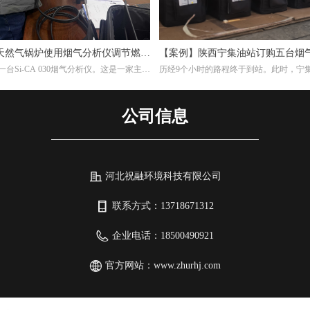
天然气锅炉使用烟气分析仪调节燃烧
【案例】陕西宁集油站订购五台烟
台Si-CA 030烟气分析仪。这是一家主要
历经9个小时的路程终于到站。此时，宁
维复合纳米滤筒及滤件的工厂，锅炉的燃
作人员早已等候多时。本次任务不单单是
，根据用户的检测需求，我们推荐经济型
另外培训如何设置使用烟气分析仪以及使
30烟气分析仪。此款烟气分析仪包含O2,CO两
仪的注意事项。
公司信息
器，能够准确测量烟气中的氧气含量。
河北祝融环境科技有限公司
联系方式：
13718671312
企业电话：
18500490921
官方网站：
www.zhurhj.com